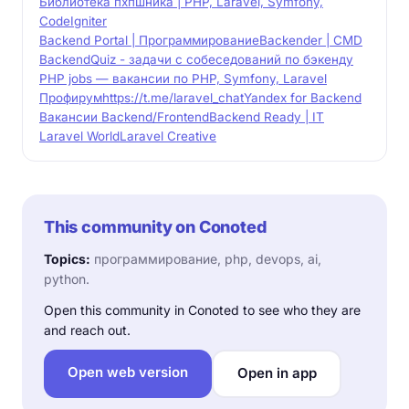
Библиотека пхпшника | PHP, Laravel, Symfony,
CodeIgniter
Backend Portal | Программирование
Backender | CMD
BackendQuiz - задачи с собеседований по бэкенду
PHP jobs — вакансии по PHP, Symfony, Laravel
Профирум
https://t.me/laravel_chat
Yandex for Backend
Вакансии Backend/Frontend
Backend Ready | IT
Laravel World
Laravel Creative
This community on Conoted
Topics:
программирование, php, devops, ai,
python.
Open this community in Conoted to see who they are
and reach out.
Open web version
Open in app