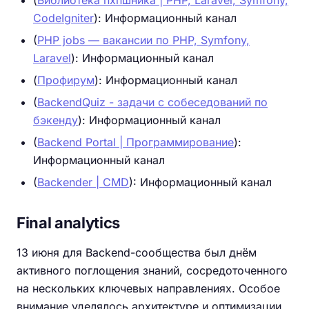
CodeIgniter
): Информационный канал
(
PHP jobs — вакансии по PHP, Symfony,
Laravel
): Информационный канал
(
Профирум
): Информационный канал
(
BackendQuiz - задачи с собеседований по
бэкенду
): Информационный канал
(
Backend Portal | Программирование
):
Информационный канал
(
Backender | CMD
): Информационный канал
Final analytics
13 июня для Backend-сообщества был днём
активного поглощения знаний, сосредоточенного
на нескольких ключевых направлениях. Особое
внимание уделялось архитектуре и оптимизации