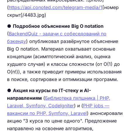
(
https://api.conoted.com/telegram-media/1
[номер
скрыт]/4483.jpg)
●
Подробное объяснение Big O notation
(
BackendQuiz - задачи с собеседований по
бэкенду
) опубликовал развёрнутое объяснение
Big O notation. Материал охватывает основные
концепции (асимптотический анализ, оценка
худшего случая) и классы сложности (от O(1) до
O(n!)), а также приводит примеры использования
в поиске, сортировке и оптимизации программ.
●
Акция на курсы по IT-стеку и AI-
направлениям
(
Библиотека пхпшника | PHP,
Laravel, Symfony, CodeIgniter
) и (
PHP jobs —
вакансии по PHP, Symfony, Laravel
) анонсировали
акцию "3 курса по цене одного". Предложение
направлено на освоение алгоритмов,