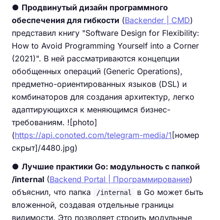
●
Продвинутый дизайн программного
обеспечения для гибкости
(
Backender | CMD
)
представил книгу "Software Design for Flexibility:
How to Avoid Programming Yourself into a Corner
(2021)". В ней рассматриваются концепции
обобщенных операций (Generic Operations),
предметно-ориентированных языков (DSL) и
комбинаторов для создания архитектур, легко
адаптирующихся к меняющимся бизнес-
требованиям. ![photo]
(
https://api.conoted.com/telegram-media/1
[номер
скрыт]/4480.jpg)
●
Лучшие практики Go: модульность с папкой
/internal
(
Backend Portal | Программирование
)
объяснил, что папка
в Go может быть
/internal
вложенной, создавая отдельные границы
видимости. Это позволяет строить модульные