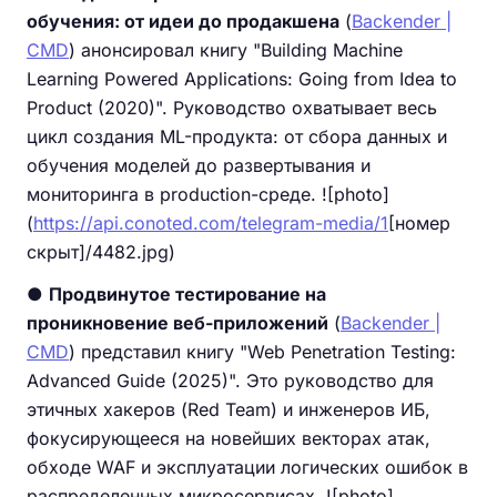
обучения: от идеи до продакшена
(
Backender |
CMD
) анонсировал книгу "Building Machine
Learning Powered Applications: Going from Idea to
Product (2020)". Руководство охватывает весь
цикл создания ML-продукта: от сбора данных и
обучения моделей до развертывания и
мониторинга в production-среде. ![photo]
(
https://api.conoted.com/telegram-media/1
[номер
скрыт]/4482.jpg)
●
Продвинутое тестирование на
проникновение веб-приложений
(
Backender |
CMD
) представил книгу "Web Penetration Testing:
Advanced Guide (2025)". Это руководство для
этичных хакеров (Red Team) и инженеров ИБ,
фокусирующееся на новейших векторах атак,
обходе WAF и эксплуатации логических ошибок в
распределенных микросервисах. ![photo]