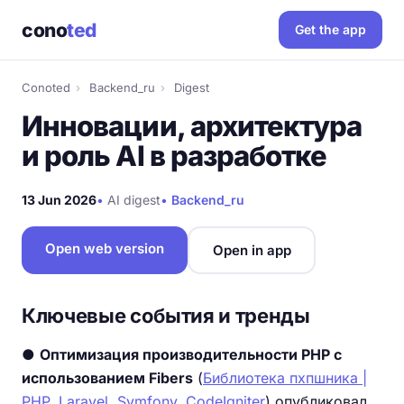
cono
ted
Get the app
Conoted
›
Backend_ru
›
Digest
Инновации, архитектура
и роль AI в разработке
13 Jun 2026
•
AI digest
•
Backend_ru
Open web version
Open in app
Ключевые события и тренды
●
Оптимизация производительности PHP с
использованием Fibers
(
Библиотека пхпшника |
PHP, Laravel, Symfony, CodeIgniter
) опубликовал