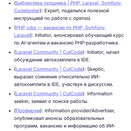
(
Библиотека пхпшника | PHP, Laravel, Symfony,
CodeIgniter
): Expert, поделился полезной
инструкцией по работе с openssl.
(
PHP jobs — вакансии по PHP, Symfony,
Laravel
): Initiator, анонсировал обучающий курс
по AI-агентам и вакансию PHP-разработчика.
(
Laravel Community | CutCode
): Initiator, начал
обсуждение автокомплита в IDE.
(
Laravel Community | CutCode
): Skeptic,
выразил сомнения относительно ИИ-
автокомплита в IDE, участвуя в дискуссии.
(
Laravel Community | CutCode
): Information
seeker, заявил о поиске работы.
(
Профирум
): Information provider/Advertiser,
опубликовал анонсы образовательных
программ, вакансию и информацию об ИИ-