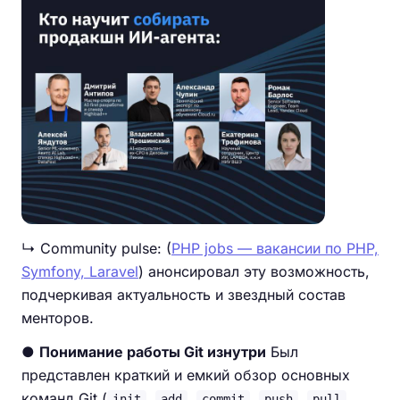
↳ Community pulse: (
PHP jobs — вакансии по PHP,
Symfony, Laravel
) анонсировал эту возможность,
подчеркивая актуальность и звездный состав
менторов.
●
Понимание работы Git изнутри
Был
представлен краткий и емкий обзор основных
команд Git (
,
,
,
,
,
init
add
commit
push
pull