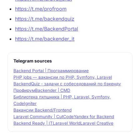
https://t.me/profroom
https://t.me/backendquiz
https://t.me/BackendPortal
https://t.me/backender_it
Telegram sources
Backend Portal | Программирование
PHP jobs — вакансии по PHP, Symfony, Laravel
BackendQuiz - задачи с собеседований по бэкенду
Профирум
Backender | CMD
Библиотека пхпшника | PHP, Laravel, Symfony,
CodeIgniter
Вакансии Backend/Frontend
Laravel Community | CutCode
Yandex for Backend
Backend Ready | IT
Laravel World
Laravel Creative