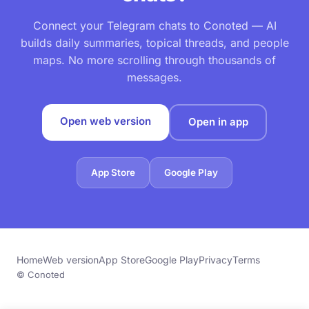
Connect your Telegram chats to Conoted — AI
builds daily summaries, topical threads, and people
maps. No more scrolling through thousands of
messages.
Open web version
Open in app
App Store
Google Play
Home
Web version
App Store
Google Play
Privacy
Terms
© Conoted