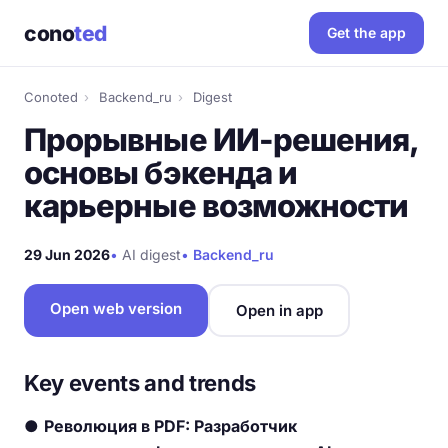
cono
ted
Get the app
Conoted
›
Backend_ru
›
Digest
Прорывные ИИ-решения,
основы бэкенда и
карьерные возможности
29 Jun 2026
•
AI digest
•
Backend_ru
Open web version
Open in app
Key events and trends
●
Революция в PDF: Разработчик