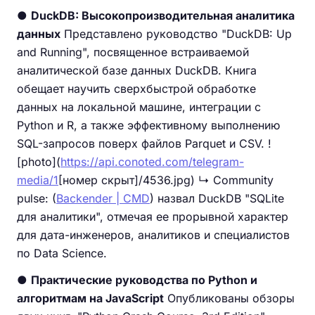
●
DuckDB: Высокопроизводительная аналитика
данных
Представлено руководство "DuckDB: Up
and Running", посвященное встраиваемой
аналитической базе данных DuckDB. Книга
обещает научить сверхбыстрой обработке
данных на локальной машине, интеграции с
Python и R, а также эффективному выполнению
SQL-запросов поверх файлов Parquet и CSV. !
[photo](
https://api.conoted.com/telegram-
media/1
[номер скрыт]/4536.jpg) ↳ Community
pulse: (
Backender | CMD
) назвал DuckDB "SQLite
для аналитики", отмечая ее прорывной характер
для дата-инженеров, аналитиков и специалистов
по Data Science.
●
Практические руководства по Python и
алгоритмам на JavaScript
Опубликованы обзоры