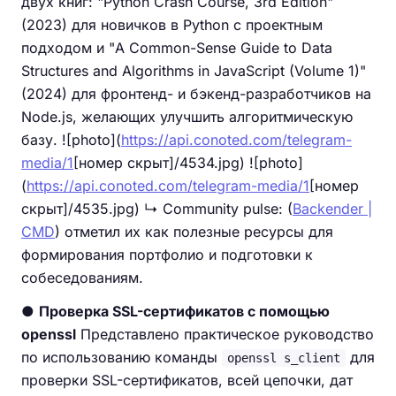
двух книг: "Python Crash Course, 3rd Edition"
(2023) для новичков в Python с проектным
подходом и "A Common-Sense Guide to Data
Structures and Algorithms in JavaScript (Volume 1)"
(2024) для фронтенд- и бэкенд-разработчиков на
Node.js, желающих улучшить алгоритмическую
базу. ![photo](
https://api.conoted.com/telegram-
media/1
[номер скрыт]/4534.jpg) ![photo]
(
https://api.conoted.com/telegram-media/1
[номер
скрыт]/4535.jpg) ↳ Community pulse: (
Backender |
CMD
) отметил их как полезные ресурсы для
формирования портфолио и подготовки к
собеседованиям.
●
Проверка SSL-сертификатов с помощью
openssl
Представлено практическое руководство
по использованию команды
для
openssl s_client
проверки SSL-сертификатов, всей цепочки, дат