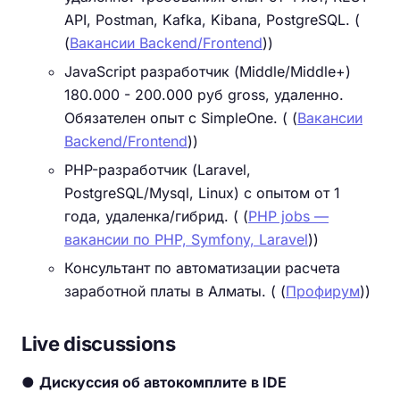
API, Postman, Kafka, Kibana, PostgreSQL. (
(
Вакансии Backend/Frontend
))
JavaScript разработчик (Middle/Middle+)
180.000 - 200.000 руб gross, удаленно.
Обязателен опыт с SimpleOne. ( (
Вакансии
Backend/Frontend
))
PHP-разработчик (Laravel,
PostgreSQL/Mysql, Linux) с опытом от 1
года, удаленка/гибрид. ( (
PHP jobs —
вакансии по PHP, Symfony, Laravel
))
Консультант по автоматизации расчета
заработной платы в Алматы. ( (
Профирум
))
Live discussions
●
Дискуссия об автокомплите в IDE