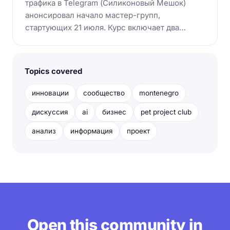
трафика в Telegram (Силиконовый Мешок)
анонсировал начало мастер-групп,
стартующих 21 июля. Курс включает два…
Topics covered
инновации
сообщество
montenegro
дискуссия
ai
бизнес
pet project club
анализ
информация
проект
Open this community in