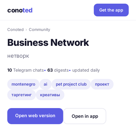
cono
ted
Get the app
Conoted
›
Community
Business Network
нетворк
10
Telegram chats
•
63
digests
•
updated daily
montenegro
ai
pet project club
проект
таргетинг
креативы
Open web version
Open in app