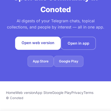
Conoted
AI digests of your Telegram chats, topical
collections, and people by interest — all in one app.
Open web version
Open in app
App Store
Google Play
Home
Web version
App Store
Google Play
Privacy
Terms
© Conoted