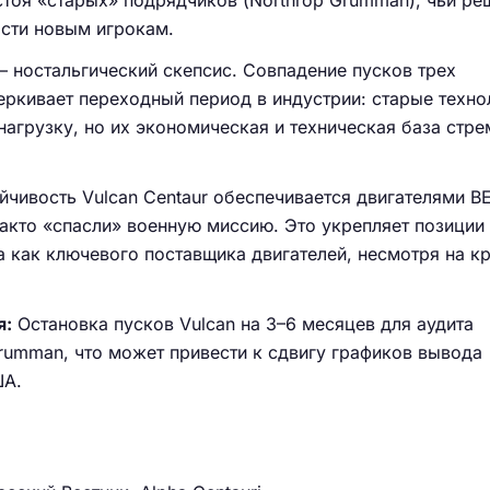
стоя «старых» подрядчиков (Northrop Grumman), чьи ре
сти новым игрокам.
 ностальгический скепсис. Совпадение пусков трех
ркивает переходный период в индустрии: старые техно
нагрузку, но их экономическая и техническая база стр
ойчивость Vulcan Centaur обеспечивается двигателями BE
-факто «спасли» военную миссию. Это укрепляет позиции
как ключевого поставщика двигателей, несмотря на кр
я:
Остановка пусков Vulcan на 3–6 месяцев для аудита
rumman, что может привести к сдвигу графиков вывода
ША.