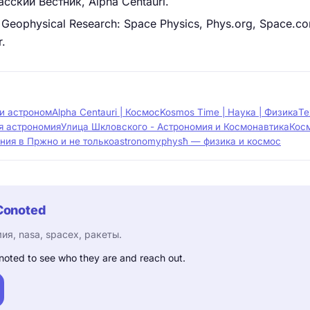
сский Вестник, Alpha Centauri.
 Geophysical Research: Space Physics, Phys.org, Space.c
r.
 и астроном
Alpha Centauri | Космос
Kosmos Time | Наука | Физика
Те
ая астрономия
Улица Шкловского - Астрономия и Космонавтика
Косм
ия в Пржно и не только
astronomy
physħ — физика и космос
Conoted
я, nasa, spacex, ракеты.
noted to see who they are and reach out.