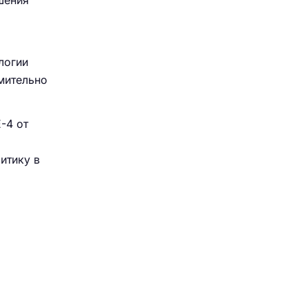
шения
логии
емительно
-4 от
итику в