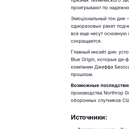
признак технического за
проигрывают по надежно
Эмоціональный тон дня —
одноразовых ракет подче
все еще несут основную 
сокращается.
Главный инсайт дня: уст
Blue Origin, которые де
компании Джеффа Безоса 
прошлом.
Возможные последстви
производства Northrop G
оборонных спутников С
Источники: