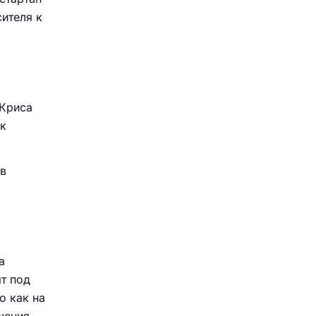
ителя к
Криса
ок
в
а
т под
о как на