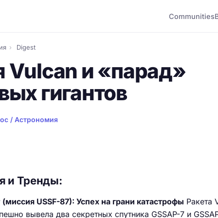
Communities
ия
›
Digest
 Vulcan и «парад»
вых гигантов
ос / Астрономия
я и Тренды:
 (миссия USSF-87): Успех на грани катастрофы
Ракета 
спешно вывела два секретных спутника GSSAP-7 и GSSA