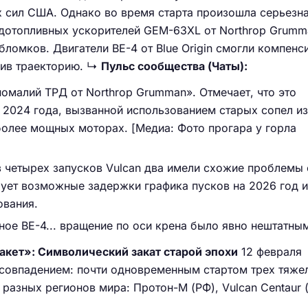
х сил США. Однако во время старта произошла серьезн
рдотопливных ускорителей GEM-63XL от Northrop Grum
бломков. Двигатели BE-4 от Blue Origin смогли компенс
нив траекторию. ↳
Пульс сообщества (Чаты):
номалий ТРД от Northrop Grumman». Отмечает, что это
2024 года, вызванной использованием старых сопел из
олее мощных моторах. [Медиа: Фото прогара у горла
из четырех запусков Vulcan два имели схожие проблемы 
ует возможные задержки графика пусков на 2026 год и
ования.
ное BE-4... вращение по оси крена было явно нештатны
акет»: Символический закат старой эпохи
12 февраля
совпадением: почти одновременным стартом трех тяже
 разных регионов мира: Протон-М (РФ), Vulcan Centaur 