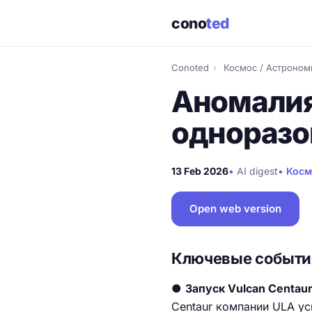
cono
ted
Conoted
›
Космос / Астроном
Аномалия
одноразо
13 Feb 2026
•
AI digest
•
Косм
Open web version
Ключевые событи
●
Запуск Vulcan Centaur
Centaur компании ULA у