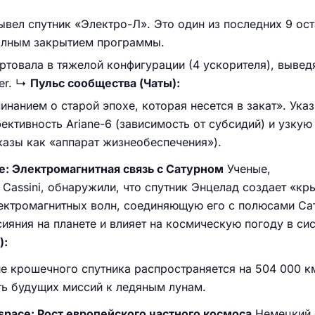
вел спутник «Электро-Л». Это один из последних 9 ос
олным закрытием программы.
ртовала в тяжелой конфигурации (4 ускорителя), вывед
er. ↳
Пульс сообщества (Чаты):
инанием о старой эпохе, которая несется в закат». Ука
ктивность Ariane-6 (зависимость от субсидий) и узкую
казы как «аппарат жизнеобеспечения»).
: Электромагнитная связь с Сатурном
Ученые,
Cassini, обнаружили, что спутник Энцелад создает «кр
ектромагнитных волн, соединяющую его с полюсами Са
ияния на планете и влияет на космическую погоду в си
):
ие крошечного спутника распространяется на 504 000 км
ь будущих миссий к ледяным лунам.
space: Рост европейского частного космоса
Немецкий 