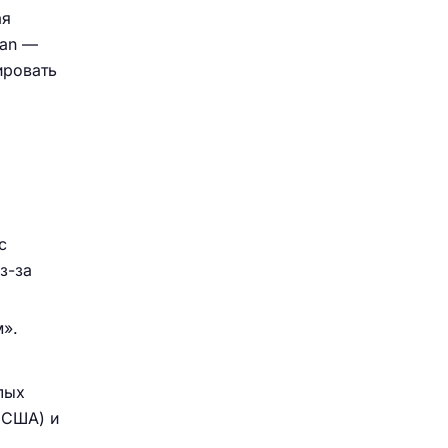
ая
man —
ировать
с
з-за
м».
лых
(США) и