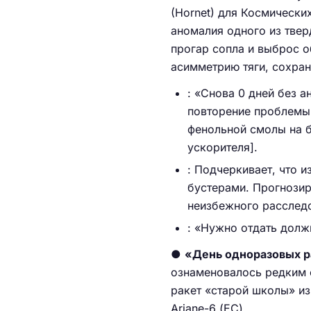
(Hornet) для Космически
аномалия одного из тве
прогар сопла и выброс о
асимметрию тяги, сохра
: «Снова 0 дней без а
повторение проблемы 
фенольной смолы на б
ускорителя].
: Подчеркивает, что 
бустерами. Прогнозир
неизбежного расслед
: «Нужно отдать долж
●
«День одноразовых р
ознаменовалось редким 
ракет «старой школы» из
Ariane-6 (ЕС).