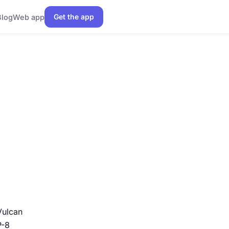
Get the app
Blog
Web app
Vulcan
P-8