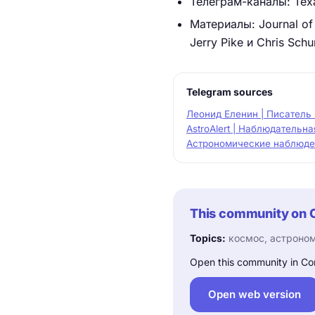
Телеграм-каналы: Теха
Материалы: Journal of
Jerry Pike и Chris Schu
Telegram sources
Леонид Еленин | Писатель
AstroAlert | Наблюдательн
Астрономические наблюден
This community on 
Topics:
космос, астрономи
Open this community in Co
Open web version