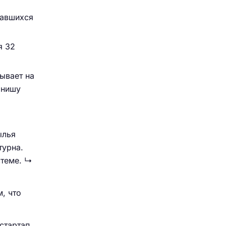
тавшихся
я 32
зывает на
 нишу
ылья
турна.
стеме. ↳
, что
стартап