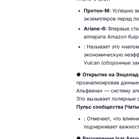
Протон-М:
Успешно вы
экземпляров перед п
Ariane-6:
Впервые ста
аппарата Amazon Kuip
: Называет это «напом
экономическую неэффе
Vulcan (оборонные за
●
Открытие на Энцеладе
проанализировав данные 
Альфвена» — систему эл
Это вызывает полярные с
Пульс сообщества (Чаты
: Отмечает, что влиян
подчеркивает важност
●
Расширение Isar Aero