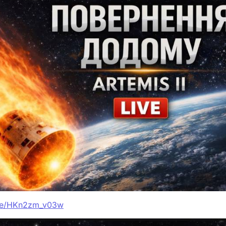
ive/HKn2zm_v03w