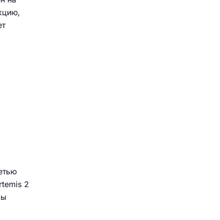
кцию,
ет
етью
temis 2
ры