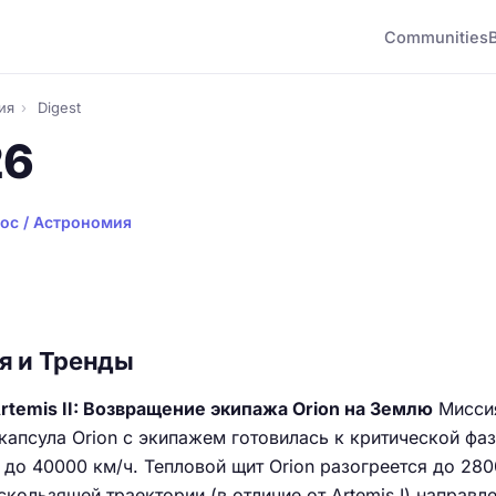
Communities
ия
›
Digest
26
ос / Астрономия
я и Тренды
temis II: Возвращение экипажа Orion на Землю
Миссия
 капсула Orion с экипажем готовилась к критической фа
 до 40000 км/ч. Тепловой щит Orion разогреется до 280
кользящей траектории (в отличие от Artemis I) направле