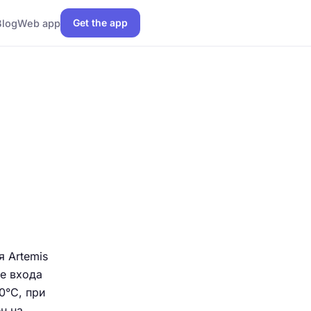
Get the app
Blog
Web app
 Artemis
зе входа
0°C, при
н на