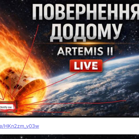
ive/HKn2zm_v03w