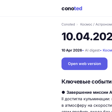
cono
ted
Conoted
›
Космос / Астроном
10.04.20
10 Apr 2026
•
AI digest
•
Косм
Open web version
Ключевые событи
●
Завершение миссии Ar
II достигла кульминации:
в атмосферу на скорости
этом профиль входа без с