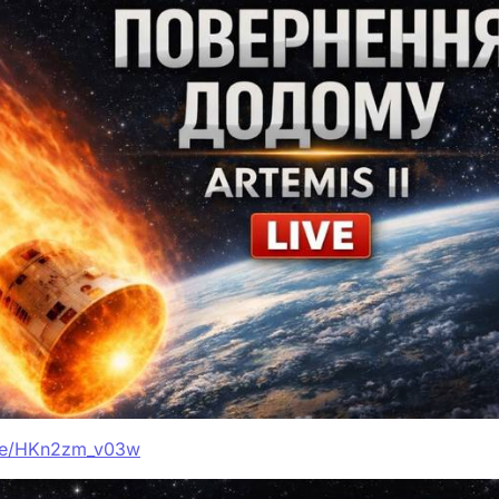
ive/HKn2zm_v03w