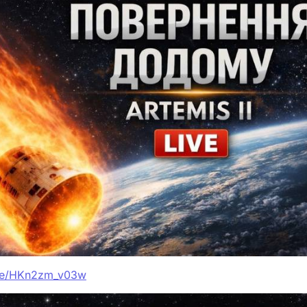
ive/HKn2zm_v03w