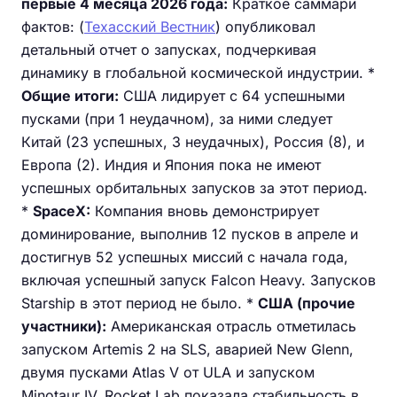
первые 4 месяца 2026 года:
Краткое саммари
фактов: (
Техасский Вестник
) опубликовал
детальный отчет о запусках, подчеркивая
динамику в глобальной космической индустрии. *
Общие итоги:
США лидирует с 64 успешными
пусками (при 1 неудачном), за ними следует
Китай (23 успешных, 3 неудачных), Россия (8), и
Европа (2). Индия и Япония пока не имеют
успешных орбитальных запусков за этот период.
*
SpaceX:
Компания вновь демонстрирует
доминирование, выполнив 12 пусков в апреле и
достигнув 52 успешных миссий с начала года,
включая успешный запуск Falcon Heavy. Запусков
Starship в этот период не было. *
США (прочие
участники):
Американская отрасль отметилась
запуском Artemis 2 на SLS, аварией New Glenn,
двумя пусками Atlas V от ULA и запуском
Minotaur IV. Rocket Lab показала стабильность в