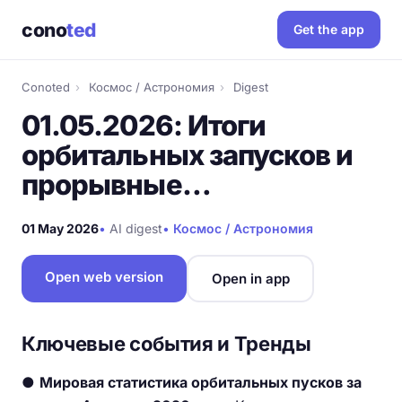
cono
ted
Get the app
Conoted
›
Космос / Астрономия
›
Digest
01.05.2026: Итоги
орбитальных запусков и
прорывные…
01 May 2026
•
AI digest
•
Космос / Астрономия
Open web version
Open in app
Ключевые события и Тренды
●
Мировая статистика орбитальных пусков за