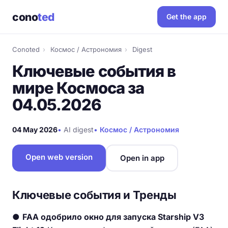
cono
ted
Get the app
Conoted
›
Космос / Астрономия
›
Digest
Ключевые события в
мире Космоса за
04.05.2026
04 May 2026
•
AI digest
•
Космос / Астрономия
Open web version
Open in app
Ключевые события и Тренды
●
FAA одобрило окно для запуска Starship V3