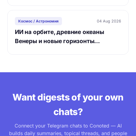
04 Aug 2026
Космос / Астрономия
ИИ на орбите, древние океаны
Венеры и новые горизонты…
Want digests of your own
chats?
Connect your Telegram chats to Conoted — AI
builds daily summaries, topical threads, and people