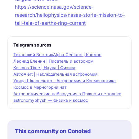
https://science.nasa.gov/science-
research/heliophysics/nasas-storie-mission-to-
tell-tale-of-earths-ring-current
Telegram sources
Техасский Вестник
Alpha Centauri | Космос
Леонид Еленин | Писатель и астроном
Kosmos Time | Наука | Физика
AstroAlert | Наблюдательная астрономия
Улица Шкловского - Астрономия и Космонавтика
Космос в Черногории чат
Астрономические наблюдения в Пржно и не только
astronomy
physħ — физика и космос
This community on Conoted