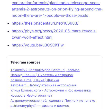
exploration/artemis/giant-radio-telescope-sees-
artemis-2-astronauts-on-orion-flying-around-the-
moon-there-are-4-people-in-those-pixels
https://thealphacentauri.net/166683/
https://phys.org/news/2026-05-mars-reveals-
zwan-wolf-effect.html
https://youtu.be/uBCSCitTjw
Telegram sources
Техасский Вестник
Alpha Centauri | Космос
Леонид Еленин | Писатель и астроном
Kosmos Time | Наука | Физика
AstroAlert | Наблюдательная астрономия
Улица Шкловского - Астрономия и Космонавтика
Космос в Черногории чат
Астрономические наблюдения в Пржно и не только
astronomy
physħ — физика и космос