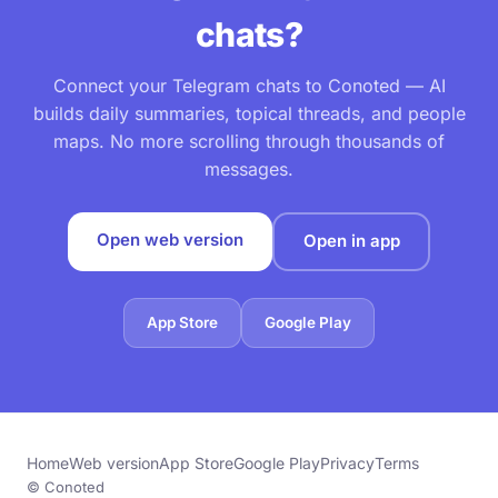
chats?
Connect your Telegram chats to Conoted — AI
builds daily summaries, topical threads, and people
maps. No more scrolling through thousands of
messages.
Open web version
Open in app
App Store
Google Play
Home
Web version
App Store
Google Play
Privacy
Terms
© Conoted