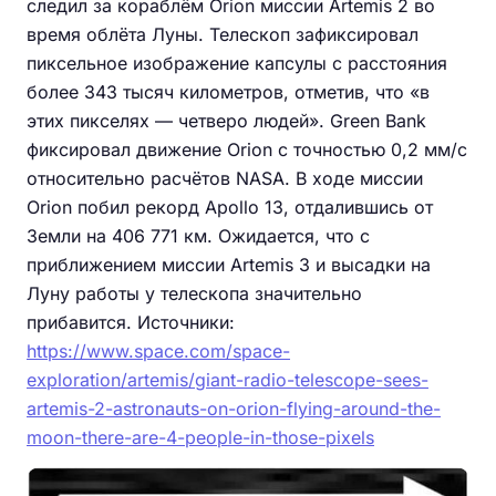
следил за кораблём Orion миссии Artemis 2 во
время облёта Луны. Телескоп зафиксировал
пиксельное изображение капсулы с расстояния
более 343 тысяч километров, отметив, что «в
этих пикселях — четверо людей». Green Bank
фиксировал движение Orion с точностью 0,2 мм/с
относительно расчётов NASA. В ходе миссии
Orion побил рекорд Apollo 13, отдалившись от
Земли на 406 771 км. Ожидается, что с
приближением миссии Artemis 3 и высадки на
Луну работы у телескопа значительно
прибавится. Источники:
https://www.space.com/space-
exploration/artemis/giant-radio-telescope-sees-
artemis-2-astronauts-on-orion-flying-around-the-
moon-there-are-4-people-in-those-pixels