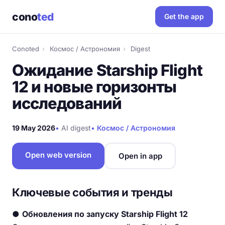
cono
ted
Get the app
Conoted
›
Космос / Астрономия
›
Digest
Ожидание Starship Flight
12 и новые горизонты
исследований
19 May 2026
•
AI digest
•
Космос / Астрономия
Open web version
Open in app
Ключевые события и тренды
●
Обновления по запуску Starship Flight 12