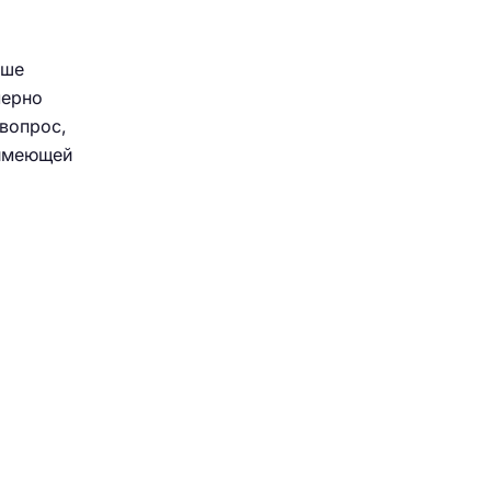
о
ьше
мерно
 вопрос,
 имеющей