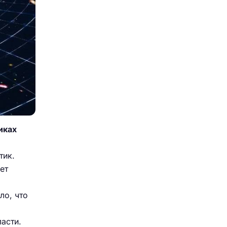
иках
тик.
ет
ло, что
асти.