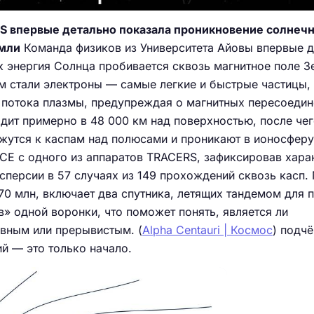
 впервые детально показала проникновение солнеч
емли
Команда физиков из Университета Айовы впервые д
 энергия Солнца пробивается сквозь магнитное поле З
м стали электроны — самые легкие и быстрые частицы,
 потока плазмы, предупреждая о магнитных пересоедин
дит примерно в 48 000 км над поверхностью, после че
жутся к каспам над полюсами и проникают в ионосферу
CE с одного из аппаратов TRACERS, зафиксировав хара
сперсии в 57 случаях из 149 прохождений сквозь касп.
0 млн, включает два спутника, летящих тандемом для 
 одной воронки, что поможет понять, является ли
вным или прерывистым. (
Alpha Centauri | Космос
) подчё
й — это только начало.