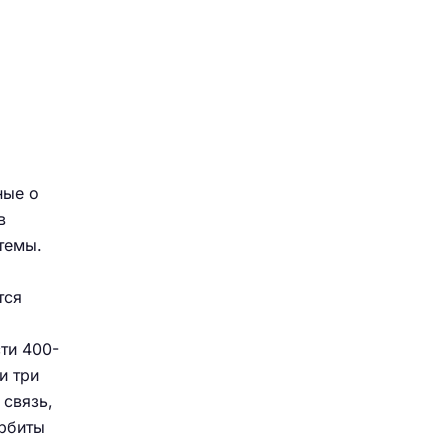
ные о
в
темы.
тся
ти 400-
и три
 связь,
орбиты