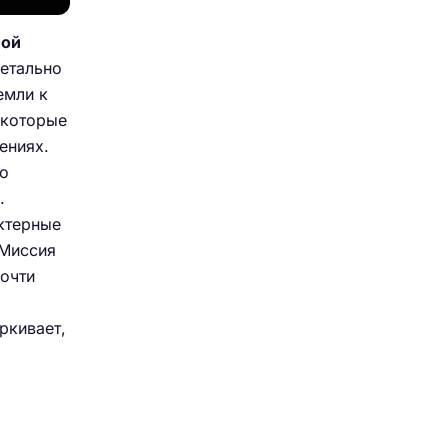
ной
етально
емли к
 которые
ениях.
го
.
ктерные
 Миссия
почти
ркивает,