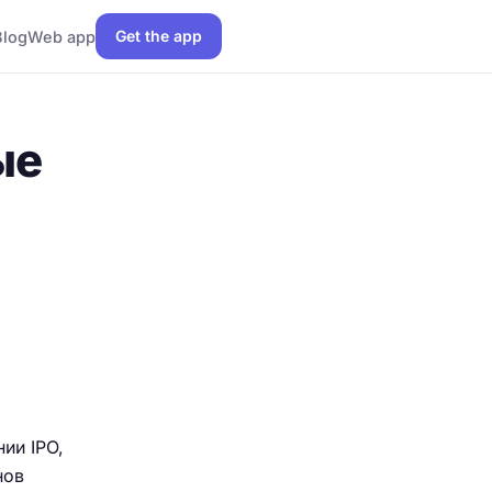
Get the app
Blog
Web app
ые
ии IPO,
нов