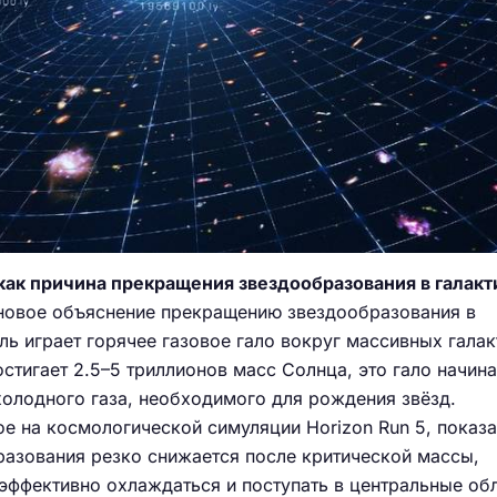
 как причина прекращения звездообразования в галакт
овое объяснение прекращению звездообразования в
ль играет горячее газовое гало вокруг массивных галак
остигает 2.5–5 триллионов масс Солнца, это гало начина
холодного газа, необходимого для рождения звёзд.
е на космологической симуляции Horizon Run 5, показа
разования резко снижается после критической массы,
 эффективно охлаждаться и поступать в центральные обл