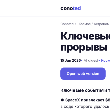
cono
ted
Conoted
›
Космос / Астроном
Ключевые
прорывы
15 Jun 2026
•
AI digest
•
Косм
Open web version
Ключевые события и 
●
SpaceX привлекает $8
в ходе которого удалось