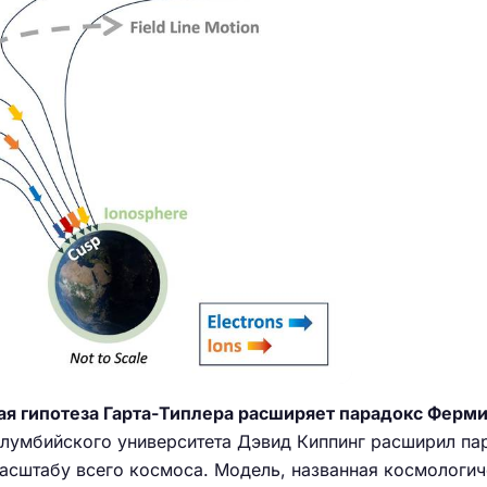
я гипотеза Гарта-Типлера расширяет парадокс Ферми
лумбийского университета Дэвид Киппинг расширил па
масштабу всего космоса. Модель, названная космологи