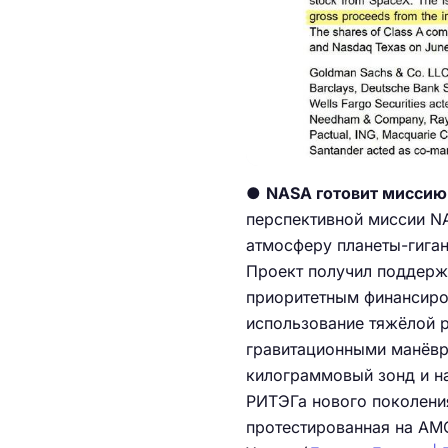
●
NASA готовит миссию 
перспективной миссии NA
атмосферу планеты-гиган
Проект получил поддержк
приоритетным финансиро
использование тяжёлой р
гравитационными манёвра
килограммовый зонд и на
РИТЭГа нового поколения
протестированная на АМ