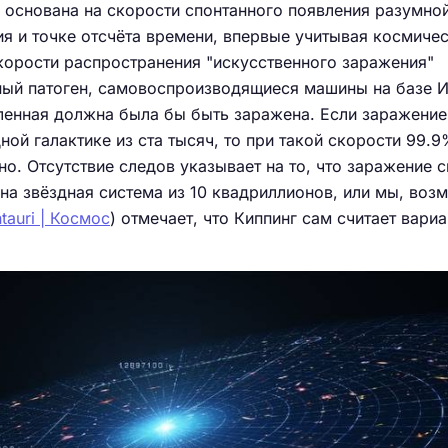
, основана на скорости спонтанного появления разумно
я и точке отсчёта времени, впервые учитывая космиче
корости распространения "искусственного заражения"
ный патоген, самовоспроизводящиеся машины на базе И
ленная должна была бы быть заражена. Если заражение
ной галактике из ста тысяч, то при такой скорости 99.
но. Отсутствие следов указывает на то, что заражение 
на звёздная система из 10 квадриллионов, или мы, воз
tauri | Космос
) отмечает, что Киппинг сам считает вариа
.