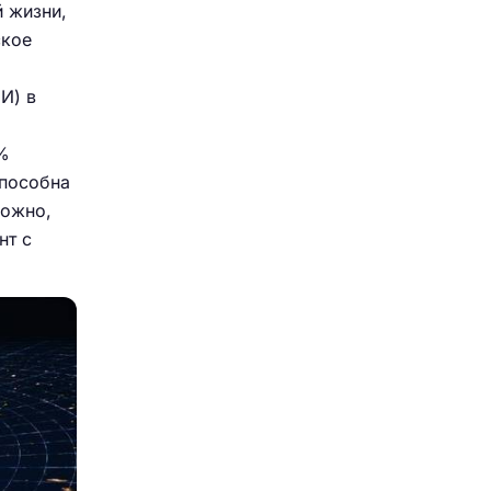
й жизни,
ское
И) в
9%
способна
можно,
нт с