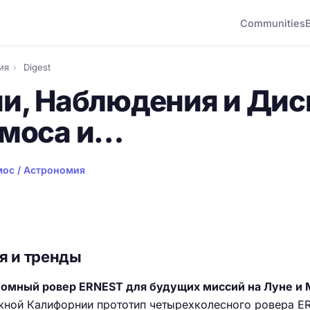
Communities
ия
›
Digest
и, Наблюдения и Дис
смоса и…
ос / Астрономия
я и тренды
номный ровер ERNEST для будущих миссий на Луне и 
ной Калифорнии прототип четырехколесного ровера E