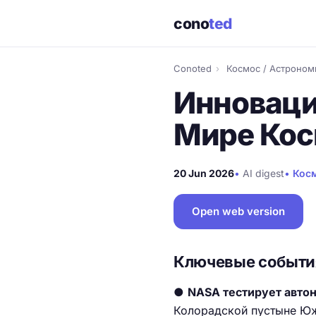
cono
ted
Conoted
›
Космос / Астроном
Инноваци
Мире Ко
20 Jun 2026
•
AI digest
•
Косм
Open web version
Ключевые событи
●
NASA тестирует авто
Колорадской пустыне Юж