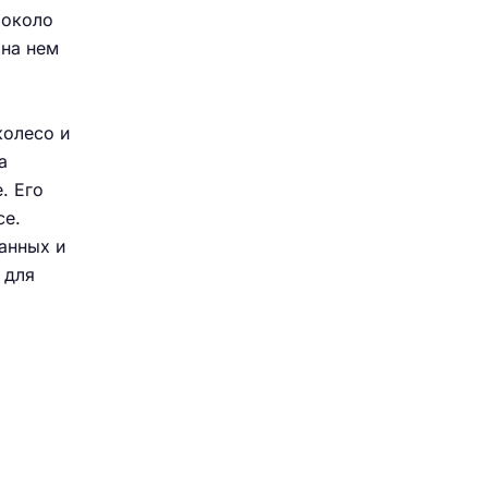
 около
на нем
колесо и
а
. Его
ce.
анных и
 для