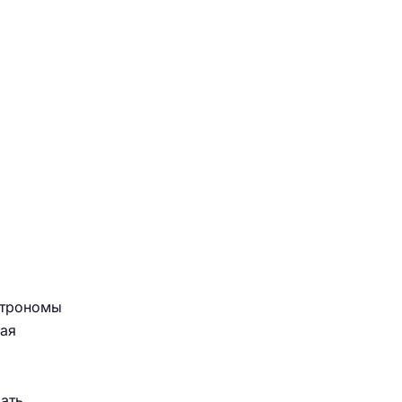
трономы
ная
ать