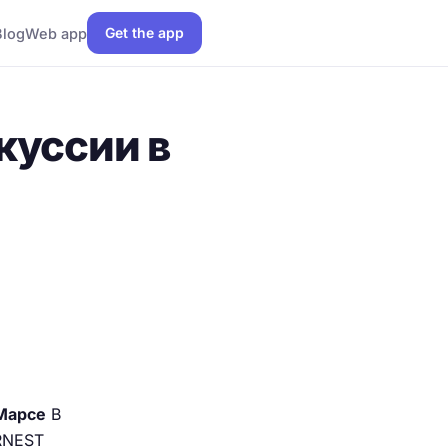
Get the app
Blog
Web app
куссии в
Марсе
В
RNEST