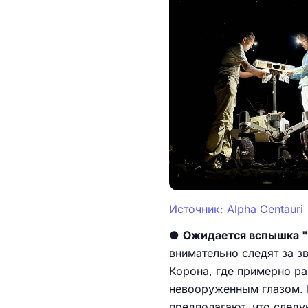
Источник: Alpha Centauri
●
Ожидается вспышка "н
внимательно следят за з
Корона, где примерно ра
невооруженным глазом. П
предполагают, что след