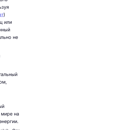
ьзуя
ат
)
ц или
нный
ильно не
н
тальный
ом,
ый
 мире на
энергии.