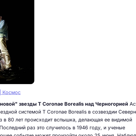
 | Космос
овой" звезды T Coronae Borealis над Черногорией
Ас
вездной системой T Coronae Borealis в созвездии Север
з в 80 лет происходит вспышка, делающая ее видимой
оследний раз это случилось в 1946 году, и ученые
ующее событие может произойти около 25 июня. Наблюд