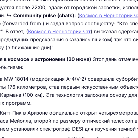
уется после 22:00, вдали от городской засветки, испол
ии. ↳
Community pulse (chats):
(
Космос в Черногории ч
 (forwarded from ) и задал вопрос сообществу: "Кто спе
. В ответ, (
Космос в Черногории чат
) высказал сдержа
3 предыдущих предсказания оказались пшиком) так что с
у (в ближайшие дни)".
 в космосе и астрономии (20 июня)
Этот день отмече
обытиями:
а MW 18014 (модификация A-4/V-2) совершила суборби
оты 176 километров, став первым искусственным объект
армана (100 км). Эта технология заложила основу для
ых программ.
Китт-Пик в Аризоне официально открыт четырехметров
аса Мейолла, второй по размеру оптический телескоп в
 нем установили спектрограф DESI для изучения темной 