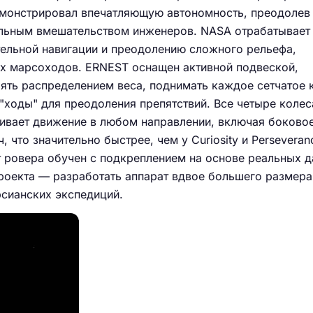
демонстрировал впечатляющую автономность, преодолев
льным вмешательством инженеров. NASA отрабатывает 
тельной навигации и преодолению сложного рельефа,
их марсоходов. ERNEST оснащен активной подвеской,
ять распределением веса, поднимать каждое сетчатое 
"ходы" для преодоления препятствий. Все четыре колес
ивает движение в любом направлении, включая боковое
, что значительно быстрее, чем у Curiosity и Perseveran
 ровера обучен с подкреплением на основе реальных д
роекта — разработать аппарат вдвое большего размера
рсианских экспедиций.