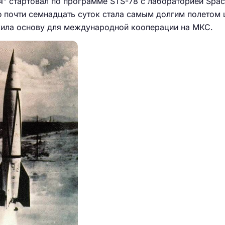
" стартовал по программе STS-78 с лабораторией Spac
 почти семнадцать суток стала самым долгим полетом 
жила основу для международной кооперации на МКС.