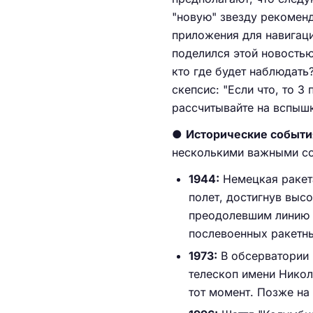
"новую" звезду рекоменд
приложения для навигац
поделился этой новостью
кто где будет наблюдать?"
скепсис: "Если что, то 
рассчитывайте на вспышк
●
Исторические события
несколькими важными с
1944:
Немецкая ракет
полет, достигнув выс
преодолевшим линию К
послевоенных ракетн
1973:
В обсерватории 
телескоп имени Никол
тот момент. Позже на