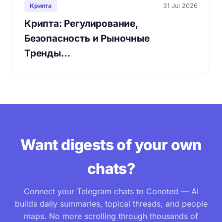
31 Jul 2026
Крипта
Крипта: Регулирование,
Безопасность и Рыночные
Тренды…
Want digests of your own
chats?
Connect your Telegram chats to Conoted — AI
builds daily summaries, topical threads, and people
maps. No more scrolling through thousands of