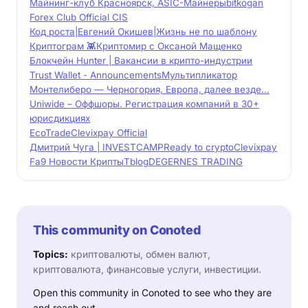
Майнинг-клуб Красноярск, ASIC-Майнеры
bitkogan
Forex Club Official CIS
Код роста|Евгений Окишев|Жизнь не по шаблону
Криптограм 👾
Криптомир с Оксаной Мащенко
Блокчейн Hunter | Вакансии в крипто-индустрии
Trust Wallet - Announcements
Мультипликатор
Монтелиберо — Черногория, Европа, далее везде...
Uniwide – Оффшоры. Регистрация компаний в 30+
юрисдикциях
EcoTrade
Clevixpay Official
Дмитрий Чуга | INVESTCAMP
Ready to crypto
Clevixpay
Fa9 Новости Крипты
Tblog
DEGERNES TRADING
This community on Conoted
Topics:
криптовалюты, обмен валют,
криптовалюта, финансовые услуги, инвестиции.
Open this community in Conoted to see who they are
and reach out.