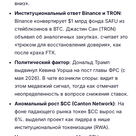
вниз».
Институциональный ответ Binance и TRON
:
Binance конвертирует $1 млрд фонда SAFU из
стейблкоинов в BTC. Джастин Сан (TRON)
объявил об аналогичных закупках. считает это
«трюком для восстановления доверия», как
после краха FTX.
Политический фактор
: Дональд Трамп
выдвинул Кевина Уорша на пост главы ФРС (с
мая 2026). В чате возникли споры: видит в
этом медвежий сигнал, тогда как отмечает
неопределенность в вопросе снижения ставок.
Аномальный рост $CC (Canton Network)
: На
фоне падающего рынка токен $CC вырос на
6%. выделил проект как лидера в нише
институциональной токенизации (RWA).