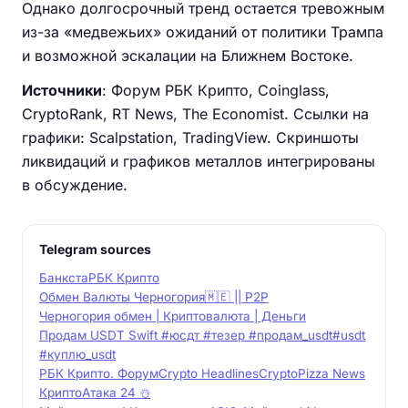
Однако долгосрочный тренд остается тревожным
из-за «медвежьих» ожиданий от политики Трампа
и возможной эскалации на Ближнем Востоке.
Источники
: Форум РБК Крипто, Coinglass,
CryptoRank, RT News, The Economist. Ссылки на
графики: Scalpstation, TradingView. Скриншоты
ликвидаций и графиков металлов интегрированы
в обсуждение.
Telegram sources
Банкста
РБК Крипто
Обмен Валюты Черногория🇲🇪 || P2P
Черногория обмен | Криптовалюта | Деньги
Продам USDT Swift #юсдт #тезер #продам_usdt#usdt
#куплю_usdt
РБК Крипто. Форум
Crypto Headlines
CryptoPizza News
КриптоАтака 24 ☃️