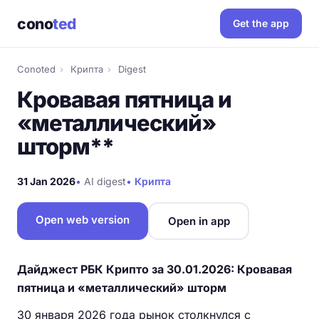
cono
ted
Get the app
Conoted
›
Крипта
›
Digest
Кровавая пятница и
«металлический»
шторм**
31 Jan 2026
•
AI digest
•
Крипта
Open web version
Open in app
Дайджест РБК Крипто за 30.01.2026: Кровавая
пятница и «металлический» шторм
30 января 2026 года рынок столкнулся с