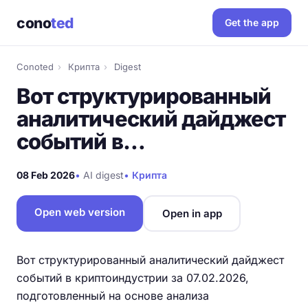
cono
ted
Get the app
Conoted
›
Крипта
›
Digest
Вот структурированный
аналитический дайджест
событий в…
08 Feb 2026
•
AI digest
•
Крипта
Open web version
Open in app
Вот структурированный аналитический дайджест
событий в криптоиндустрии за 07.02.2026,
подготовленный на основе анализа