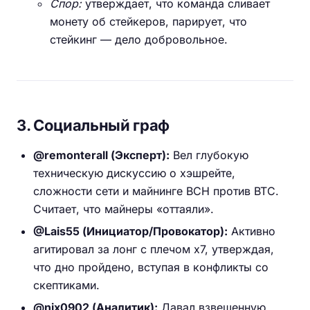
Спор:
утверждает, что команда сливает
монету об стейкеров, парирует, что
стейкинг — дело добровольное.
3. Социальный граф
@remonterall (Эксперт):
Вел глубокую
техническую дискуссию о хэшрейте,
сложности сети и майнинге BCH против BTC.
Считает, что майнеры «оттаяли».
@Lais55 (Инициатор/Провокатор):
Активно
агитировал за лонг с плечом х7, утверждая,
что дно пройдено, вступая в конфликты со
скептиками.
@nix0902 (Аналитик):
Давал взвешенную