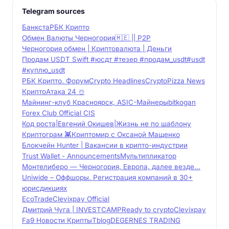
Telegram sources
Банкста
РБК Крипто
Обмен Валюты Черногория🇲🇪 || P2P
Черногория обмен | Криптовалюта | Деньги
Продам USDT Swift #юсдт #тезер #продам_usdt#usdt
#куплю_usdt
РБК Крипто. Форум
Crypto Headlines
CryptoPizza News
КриптоАтака 24 ☃️
Майнинг-клуб Красноярск, ASIC-Майнеры
bitkogan
Forex Club Official CIS
Код роста|Евгений Окишев|Жизнь не по шаблону
Криптограм 👾
Криптомир с Оксаной Мащенко
Блокчейн Hunter | Вакансии в крипто-индустрии
Trust Wallet - Announcements
Мультипликатор
Монтелиберо — Черногория, Европа, далее везде...
Uniwide – Оффшоры. Регистрация компаний в 30+
юрисдикциях
EcoTrade
Clevixpay Official
Дмитрий Чуга | INVESTCAMP
Ready to crypto
Clevixpay
Fa9 Новости Крипты
Tblog
DEGERNES TRADING