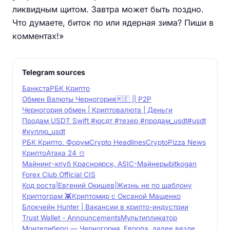
ликвидным щитом. Завтра может быть поздно.
Что думаете, биток по или ядерная зима? Пиши в
комментах!»
Telegram sources
Банкста
РБК Крипто
Обмен Валюты Черногория🇲🇪 || P2P
Черногория обмен | Криптовалюта | Деньги
Продам USDT Swift #юсдт #тезер #продам_usdt#usdt
#куплю_usdt
РБК Крипто. Форум
Crypto Headlines
CryptoPizza News
КриптоАтака 24 ☃️
Майнинг-клуб Красноярск, ASIC-Майнеры
bitkogan
Forex Club Official CIS
Код роста|Евгений Окишев|Жизнь не по шаблону
Криптограм 👾
Криптомир с Оксаной Мащенко
Блокчейн Hunter | Вакансии в крипто-индустрии
Trust Wallet - Announcements
Мультипликатор
Монтелиберо — Черногория, Европа, далее везде...