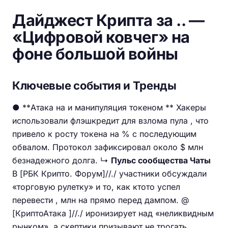
Дайджест Крипта за .. —
«Цифровой ковчег» на
фоне большой войны
Ключевые события и Тренды
● **Атака на и манипуляция токеном ** Хакеры
использовали флэшкредит для взлома пула , что
привело к росту токена на % с последующим
обвалом. Протокол зафиксировал около $ млн
безнадежного долга. ↳
Пульс сообщества Чаты
В [РБК Крипто. Форум]//./ участники обсуждали
«торговую рулетку» и то, как ктото успел
перевести , млн на прямо перед дампом. @
[КриптоАтака ]//./ иронизирует над «неликвидным
рынком», а скептики призывают не трогать