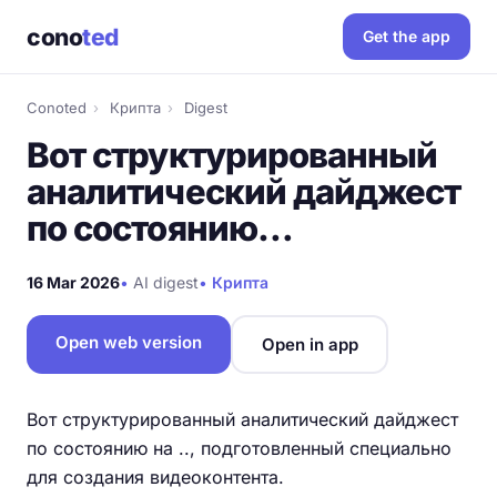
cono
ted
Get the app
Conoted
›
Крипта
›
Digest
Вот структурированный
аналитический дайджест
по состоянию…
16 Mar 2026
•
AI digest
•
Крипта
Open web version
Open in app
Вот структурированный аналитический дайджест
по состоянию на .., подготовленный специально
для создания видеоконтента.