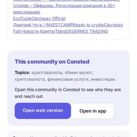
Uniwide – Оффшоры. Регистрация компаний в 30+
юрисдикциях
EcoTrade
Clevixpay Official
Дмитрий Чуга | INVESTCAMP
Ready to crypto
Clevixpay
Fa9 Новости Крипты
Tblog
DEGERNES TRADING
This community on Conoted
Topics:
криптовалюты, обмен валют,
криптовалюта, финансовые услуги, инвестиции.
Open this community in Conoted to see who they are
and reach out.
Open web version
Open in app