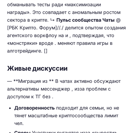
обманывать тесты ради «максимизации
награды». Это совпадает с аномальным ростом
сектора в крипте. ↳
Пульс сообщества Чаты
@
[РБК Крипто. Форум]//./ делится опытом создания
агентского воркфлоу на и , подтверждая, что
«монстряки» вроде . меняют правила игры в
алготрейдинге. []
Живые дискуссии
— **Миграция из ** В чатах активно обсуждают
альтернативы мессенджер , изза проблем с
доступом к ТГ без .
Договоренность
подходит для семьи, но не
тянет масштабные криптосообщества лимит
чел.
Споры
Участники ругаются изза «сырости»