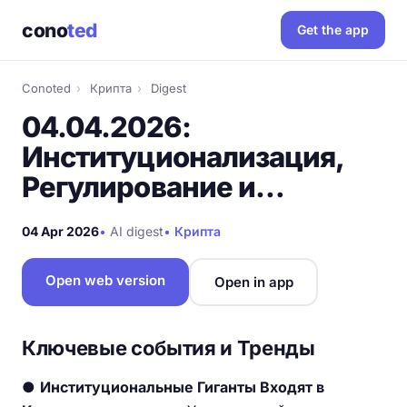
cono
ted
Get the app
Conoted
›
Крипта
›
Digest
04.04.2026:
Институционализация,
Регулирование и…
04 Apr 2026
•
AI digest
•
Крипта
Open web version
Open in app
Ключевые события и Тренды
●
Институциональные Гиганты Входят в