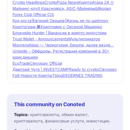
Crypto Headlines
CryptoPizza News
КриптоАтака 24 ☃️
Майнинг-клуб Красноярск, ASIC-Майнеры
bitkogan
Forex Club Official CIS
Код роста|Евгений Окишев|Жизнь не по шаблону
Криптограм 👾
Криптомир с Оксаной Мащенко
Блокчейн Hunter | Вакансии в крипто-индустрии
Trust Wallet - Announcements
Мультипликатор
Монтелиберо — Черногория, Европа, далее везде...
Uniwide – Оффшоры. Регистрация компаний в 30+
юрисдикциях
EcoTrade
Clevixpay Official
Дмитрий Чуга | INVESTCAMP
Ready to crypto
Clevixpay
Fa9 Новости Крипты
Tblog
DEGERNES TRADING
This community on Conoted
Topics:
криптовалюты, обмен валют,
криптовалюта, финансовые услуги, инвестиции.