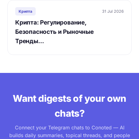
31 Jul 2026
Крипта
Крипта: Регулирование,
Безопасность и Рыночные
Тренды…
Want digests of your own
chats?
Connect your Telegram chats to Conoted — AI
builds daily summaries, topical threads, and people