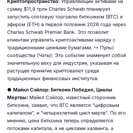
Криптопространство:
Управляющий активами на
сумму $11,9 трлн Charles Schwab планирует
запустить спотовую торговлю биткоином (BTC) и
эфиром (ETH) в первой половине 2026 года через
Charles Schwab Premier Bank. Это позволит
клиентам управлять криптоактивами наряду с
традиционными ценными бумагами. ↳ Пульс
сообщества (Чаты): Это событие знаменует собой
значительную веху для индустрии, указывая на
растущее принятие криптовалют среди
традиционных финансовых институтов.
●
Майкл Сэйлор: Биткоин Победил, Циклы
Мертвы:
Майкл Сэйлор, известный сторонник
биткоина, заявил, что BTC является "цифровым
капиталом", и "четырехлетний цикл мертв". По его
мнению, цена биткоина теперь определяется
потоками капитала, а не циклами халвинга, а