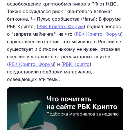
освобождение криптообменников в РФ от НДС.
Также обсуждался риск "квантового взлома"
биткоина. ↳ Пульс сообщества (Чаты): В форуме
РБК Крипто, (
РБК Крипто. Форум
) поднял вопрос
о "запрете майнинга", на что (
РБК Крипто. Форум
)
саркастически ответил, что майнинга в России не
существует и биткоин никому не нужен, отражая
скепсис и усталость от регуляторных слухов.
(
РБК Крипто. Форум
) и (
РБК Крипто
)
предоставили подборки материалов,
освещающих эти темы.