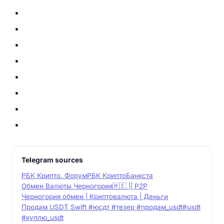
Telegram sources
РБК Крипто. Форум
РБК Крипто
Банкста
Обмен Валюты Черногория🇲🇪 || P2P
Черногория обмен | Криптовалюта | Деньги
Продам USDT Swift #юсдт #тезер #продам_usdt#usdt
#куплю_usdt