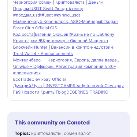
Черногория обмен | Криптовалюта | Деньги
Продам USDT Swift #юсдт #тезер
#продам_usdt#usdt #куплю_usdt
Майнинг-клуб Красноярск, ASIC-Майнеры
bitkogan
Forex Club Official CIS
Код роста|Евгений Окишев|Жизнь не по шаблону
Криптограм 👾
Криптомир с Оксаной Мащенко
Блокчейн Hunter | Вакансии в крипто-индустрии
Trust Wallet - Announcements
Монтелиберо — Черногория, Европа, далее везде...
Uniwide – Оффшоры. Регистрация компаний в 30+
юрисдикциях
EcoTrade
Clevixpay Official
Дмитрий Чуга | INVESTCAMP
Ready to crypto
Clevixpay
Fa9 Новости Крипты
Tblog
DEGERNES TRADING
This community on Conoted
Topics:
криптовалюты, обмен валют,