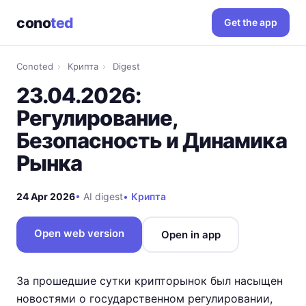
cono
ted
Get the app
Conoted
›
Крипта
›
Digest
23.04.2026:
Регулирование,
Безопасность и Динамика
Рынка
24 Apr 2026
•
AI digest
•
Крипта
Open web version
Open in app
За прошедшие сутки крипторынок был насыщен
новостями о государственном регулировании,