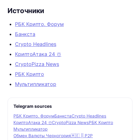
Источники
РБК Крипто. Форум
Банкста
Crypto Headlines
КриптоАтака 24 ☃️
CryptoPizza News
РБК Крипто
Мультипликатор
Telegram sources
РБК Крипто. Форум
Банкста
Crypto Headlines
КриптоАтака 24 ☃️
CryptoPizza News
РБК Крипто
Мультипликатор
Обмен Валюты Черногория🇲🇪 || P2P