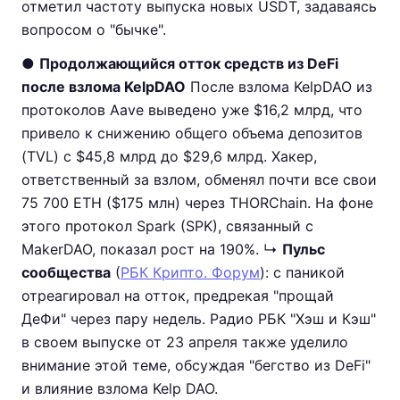
отметил частоту выпуска новых USDT, задаваясь
вопросом о "бычке".
●
Продолжающийся отток средств из DeFi
после взлома KelpDAO
После взлома KelpDAO из
протоколов Aave выведено уже $16,2 млрд, что
привело к снижению общего объема депозитов
(TVL) с $45,8 млрд до $29,6 млрд. Хакер,
ответственный за взлом, обменял почти все свои
75 700 ETH ($175 млн) через THORChain. На фоне
этого протокол Spark (SPK), связанный с
MakerDAO, показал рост на 190%. ↳
Пульс
сообщества
(
РБК Крипто. Форум
): с паникой
отреагировал на отток, предрекая "прощай
ДеФи" через пару недель. Радио РБК "Хэш и Кэш"
в своем выпуске от 23 апреля также уделило
внимание этой теме, обсуждая "бегство из DeFi"
и влияние взлома Kelp DAO.