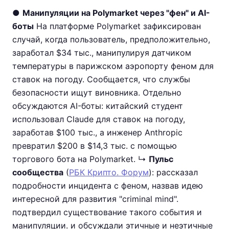
●
Манипуляции на Polymarket через "фен" и AI-
боты
На платформе Polymarket зафиксирован
случай, когда пользователь, предположительно,
заработал $34 тыс., манипулируя датчиком
температуры в парижском аэропорту феном для
ставок на погоду. Сообщается, что службы
безопасности ищут виновника. Отдельно
обсуждаются AI-боты: китайский студент
использовал Claude для ставок на погоду,
заработав $100 тыс., а инженер Anthropic
превратил $200 в $14,3 тыс. с помощью
торгового бота на Polymarket. ↳
Пульс
сообщества
(
РБК Крипто. Форум
): рассказал
подробности инцидента с феном, назвав идею
интересной для развития "criminal mind".
подтвердил существование такого события и
манипуляции. и обсуждали этичные и неэтичные