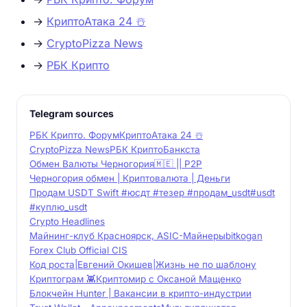
→
КриптоАтака 24 ☃️
→
CryptoPizza News
→
РБК Крипто
Telegram sources
РБК Крипто. Форум
КриптоАтака 24 ☃️
CryptoPizza News
РБК Крипто
Банкста
Обмен Валюты Черногория🇲🇪 || P2P
Черногория обмен | Криптовалюта | Деньги
Продам USDT Swift #юсдт #тезер #продам_usdt#usdt
#куплю_usdt
Crypto Headlines
Майнинг-клуб Красноярск, ASIC-Майнеры
bitkogan
Forex Club Official CIS
Код роста|Евгений Окишев|Жизнь не по шаблону
Криптограм 👾
Криптомир с Оксаной Мащенко
Блокчейн Hunter | Вакансии в крипто-индустрии