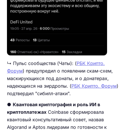
↳ Пульс сообщества (Чаты): (
РБК Крипто.
Форум
) предупредил о появлении скам-схем,
маскирующихся под донаты, и о донатерах,
надеющихся на эирдропы. (
РБК Крипто. Форум
)
подтвердил "сибилл-атаки".
●
Квантовая криптография и роль ИИ в
криптоплатежах
Coinbase сформировала
квантовый консультативный совет, назвав
Algorand и Aptos лидерами по готовности к