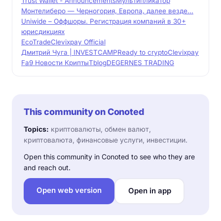
Trust Wallet - Announcements
Мультипликатор
Монтелиберо — Черногория, Европа, далее везде...
Uniwide – Оффшоры. Регистрация компаний в 30+
юрисдикциях
EcoTrade
Clevixpay Official
Дмитрий Чуга | INVESTCAMP
Ready to crypto
Clevixpay
Fa9 Новости Крипты
Tblog
DEGERNES TRADING
This community on Conoted
Topics:
криптовалюты, обмен валют,
криптовалюта, финансовые услуги, инвестиции.
Open this community in Conoted to see who they are
and reach out.
Open web version
Open in app