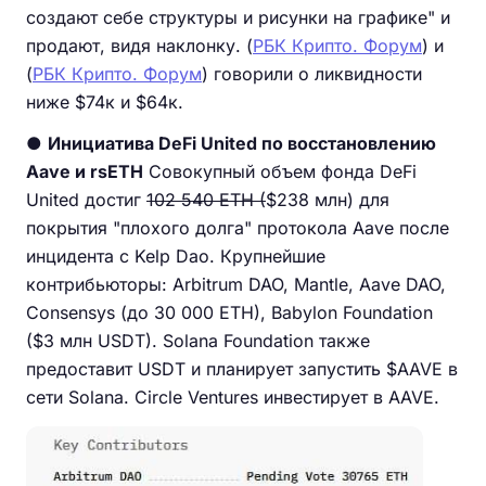
создают себе структуры и рисунки на графике" и
продают, видя наклонку. (
РБК Крипто. Форум
) и
(
РБК Крипто. Форум
) говорили о ликвидности
ниже $74к и $64к.
●
Инициатива DeFi United по восстановлению
Aave и rsETH
Совокупный объем фонда DeFi
United достиг
102 540 ETH (
$238 млн) для
покрытия "плохого долга" протокола Aave после
инцидента с Kelp Dao. Крупнейшие
контрибьюторы: Arbitrum DAO, Mantle, Aave DAO,
Consensys (до 30 000 ETH), Babylon Foundation
($3 млн USDT). Solana Foundation также
предоставит USDT и планирует запустить $AAVE в
сети Solana. Circle Ventures инвестирует в AAVE.