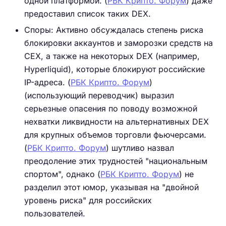
одной платформой. (
РБК Крипто. Форум
) даже
предоставил список таких DEX.
Споры: Активно обсуждалась степень риска
блокировки аккаунтов и заморозки средств на
CEX, а также на некоторых DEX (например,
Hyperliquid), которые блокируют российские
IP-адреса. (
РБК Крипто. Форум
)
(использующий переводчик) выразил
серьезные опасения по поводу возможной
нехватки ликвидности на альтернативных DEX
для крупных объемов торговли фьючерсами.
(
РБК Крипто. Форум
) шутливо назвал
преодоление этих трудностей "национальным
спортом", однако (
РБК Крипто. Форум
) не
разделил этот юмор, указывая на "двойной
уровень риска" для российских
пользователей.