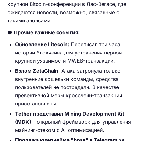
крупной Bitcoin-конференции в Лас-Вегасе, где
ожидаются новости, возможно, связанные с
такими анонсами.
●
Прочие важные события:
Обновление Litecoin:
Переписал три часа
истории блокчейна для устранения первой
крупной уязвимости MWEB-транзакций.
Взлом ZetaChain:
Атака затронула только
внутренние кошельки команды, средства
пользователей не пострадали. В качестве
превентивной меры кроссчейн-транзакции
приостановлены.
Tether представил Mining Development Kit
(MDK)
– открытый фреймворк для управления
майнинг-стеком с AI-оптимизацией.
Продажа юзернейма "boss" в Telegram
за