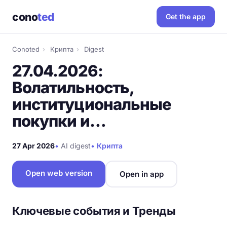
cono
ted
Get the app
Conoted
›
Крипта
›
Digest
27.04.2026:
Волатильность,
институциональные
покупки и…
27 Apr 2026
•
AI digest
•
Крипта
Open web version
Open in app
Ключевые события и Тренды