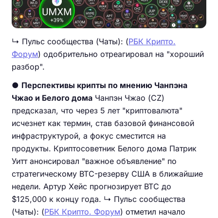
↳ Пульс сообщества (Чаты): (
РБК Крипто.
Форум
) одобрительно отреагировал на "хороший
разбор".
●
Перспективы крипты по мнению Чанпэна
Чжао и Белого дома
Чанпэн Чжао (CZ)
предсказал, что через 5 лет "криптовалюта"
исчезнет как термин, став базовой финансовой
инфраструктурой, а фокус сместится на
продукты. Криптосоветник Белого дома Патрик
Уитт анонсировал "важное объявление" по
стратегическому BTC-резерву США в ближайшие
недели. Артур Хейс прогнозирует BTC до
$125,000 к концу года. ↳ Пульс сообщества
(Чаты): (
РБК Крипто. Форум
) отметил начало