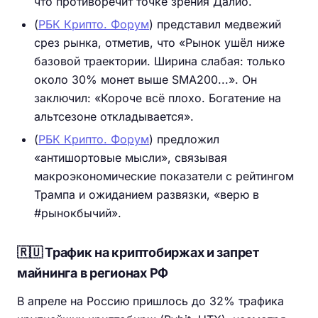
что противоречит точке зрения Далио.
(
РБК Крипто. Форум
) представил медвежий
срез рынка, отметив, что «Рынок ушёл ниже
базовой траектории. Ширина слабая: только
около 30% монет выше SMA200...». Он
заключил: «Короче всё плохо. Богатение на
альтсезоне откладывается».
(
РБК Крипто. Форум
) предложил
«антишортовые мысли», связывая
макроэкономические показатели с рейтингом
Трампа и ожиданием развязки, «верю в
#рынокбычий».
🇷🇺 Трафик на криптобиржах и запрет
майнинга в регионах РФ
В апреле на Россию пришлось до 32% трафика