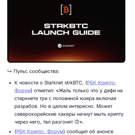
↳ Пульс сообщества:
К новости о Starknet strkBTC, (
РБК Крипто.
Форум
) отметил: «Жаль только что у дефи на
старкнете три с половиной юзeра включая
разрабов. Но в целом интересно. Может
северокорейские хaкеры начнут мыть кpипту
через него, твл рaзгонят 🙃».
(
РБК Крипто. Форум
) сообщил об анонсе