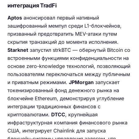
интеграция TradFi
Aptos
анонсировал первый нативный
зашифрованный мемпул среди L1-блокчейнов,
призванный предотвратить MEV-атаки путем
скрытия транзакций до момента исполнения.
Starknet
запустил strkBTC — обернутый Bitcoin со
встроенными функциями конфиденциальности на
основе zero-knowledge технологий, позволяющий
пользователям переключаться между публичным
и приватным режимами.
JPMorgan
запускает
токенизированный фонд денежного рынка на
блокчейне Ethereum, демонстрируя углубление
интеграции традиционных финансов с
криптовалютами.
DTCC
, крупнейшая
инфраструктурная компания финансового рынка
США, интегрирует Chainlink для запуска
блокчейн-системы управления залогом, что