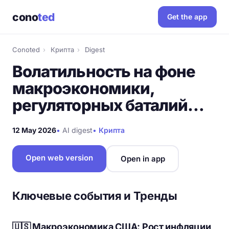
cono
ted
Get the app
Conoted
›
Крипта
›
Digest
Волатильность на фоне
макроэкономики,
регуляторных баталий…
12 May 2026
•
AI digest
•
Крипта
Open web version
Open in app
Ключевые события и Тренды
🇺🇸 Макроэкономика США: Рост инфляции