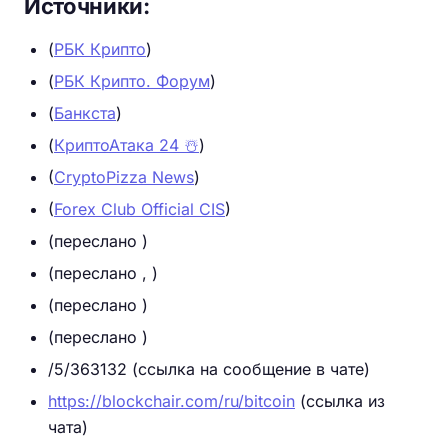
Источники:
(
РБК Крипто
)
(
РБК Крипто. Форум
)
(
Банкста
)
(
КриптоАтака 24 ☃️
)
(
CryptoPizza News
)
(
Forex Club Official CIS
)
(переслано )
(переслано , )
(переслано )
(переслано )
/5/363132 (ссылка на сообщение в чате)
https://blockchair.com/ru/bitcoin
(ссылка из
чата)