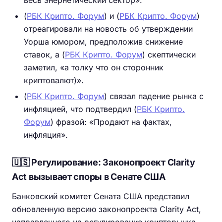
(
РБК Крипто. Форум
) и (
РБК Крипто. Форум
)
отреагировали на новость об утверждении
Уорша юмором, предположив снижение
ставок, а (
РБК Крипто. Форум
) скептически
заметил, «а толку что он сторонник
криптовалют)».
(
РБК Крипто. Форум
) связал падение рынка с
инфляцией, что подтвердил (
РБК Крипто.
Форум
) фразой: «Продают на фактах,
инфляция».
🇺🇸 Регулирование: Законопроект Clarity
Act вызывает споры в Сенате США
Банковский комитет Сената США представил
обновленную версию законопроекта Clarity Act,
направленного на регулирование крипторынка.