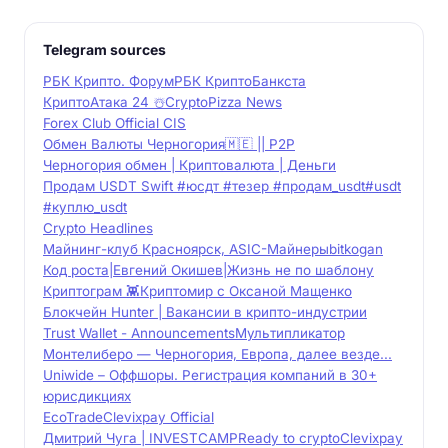
Telegram sources
РБК Крипто. Форум
РБК Крипто
Банкста
КриптоАтака 24 ☃️
CryptoPizza News
Forex Club Official CIS
Обмен Валюты Черногория🇲🇪 || P2P
Черногория обмен | Криптовалюта | Деньги
Продам USDT Swift #юсдт #тезер #продам_usdt#usdt
#куплю_usdt
Crypto Headlines
Майнинг-клуб Красноярск, ASIC-Майнеры
bitkogan
Код роста|Евгений Окишев|Жизнь не по шаблону
Криптограм 👾
Криптомир с Оксаной Мащенко
Блокчейн Hunter | Вакансии в крипто-индустрии
Trust Wallet - Announcements
Мультипликатор
Монтелиберо — Черногория, Европа, далее везде...
Uniwide – Оффшоры. Регистрация компаний в 30+
юрисдикциях
EcoTrade
Clevixpay Official
Дмитрий Чуга | INVESTCAMP
Ready to crypto
Clevixpay