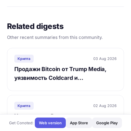
Related digests
Other recent summaries from this community.
03 Aug 2026
Крипта
Продажи Bitcoin от Trump Media,
уязвимость Coldcard и…
02 Aug 2026
Крипта
Уязвимости, Регулирование и
Get Conoted:
Web version
App Store
Google Play
Влияние ИИ на Рынок