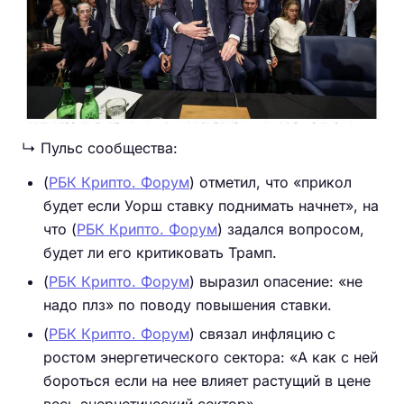
↳ Пульс сообщества:
(
РБК Крипто. Форум
) отметил, что «прикол
будет если Уорш ставку поднимать начнет», на
что (
РБК Крипто. Форум
) задался вопросом,
будет ли его критиковать Трамп.
(
РБК Крипто. Форум
) выразил опасение: «не
надо плз» по поводу повышения ставки.
(
РБК Крипто. Форум
) связал инфляцию с
ростом энергетического сектора: «А как с ней
бороться если на нее влияет растущий в цене
весь энернетический сектор».