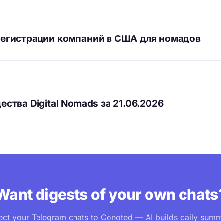
егистрации компаний в США для номадов
ства Digital Nomads за 21.06.2026
Want digests of your own chats
ct your Telegram chats to Conoted — AI builds daily summ