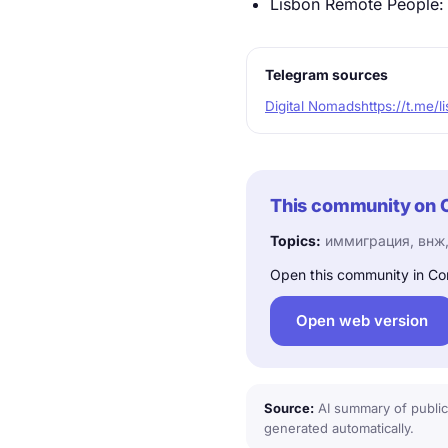
Lisbon Remote People
Telegram sources
Digital Nomads
https://t.me/
This community on 
Topics:
иммиграция, внж,
Open this community in Co
Open web version
Source:
AI summary of public
generated automatically.