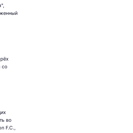
",
руженный
ырёх
 со
щих
ть во
n F.C.,