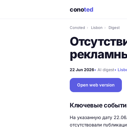
cono
ted
Conoted
›
Lisbon
›
Digest
Отсутств
рекламн
22 Jun 2026
•
AI digest
•
Lisb
Open web version
Ключевые событи
На указанную дату 22.06
отсутствовали публикаци