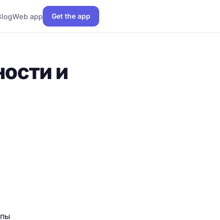
Get the app
Blog
Web app
ности и
ппы