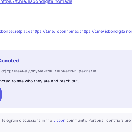
:
https://t.me/lisbondigitalnomads
lisbonsecretplaces
https://t.me/lisbonnomads
https://t.me/lisbondigitaln
Conoted
 оформление документов, маркетинг, реклама.
noted to see who they are and reach out.
 Telegram discussions in the
Lisbon
community. Personal identifiers are 