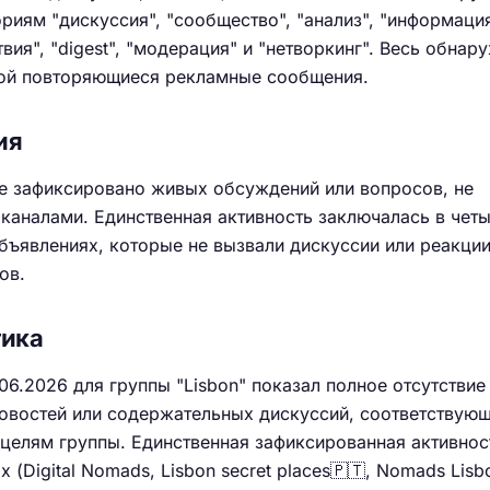
гориям "дискуссия", "сообщество", "анализ", "информация
ствия", "digest", "модерация" и "нетворкинг". Весь обна
бой повторяющиеся рекламные сообщения.
ия
не зафиксировано живых обсуждений или вопросов, не
каналами. Единственная активность заключалась в чет
ъявлениях, которые не вызвали дискуссии или реакции
ов.
тика
06.2026 для группы "Lisbon" показал полное отсутствие
новостей или содержательных дискуссий, соответствую
целям группы. Единственная зафиксированная активнос
 (Digital Nomads, Lisbon secret places🇵🇹, Nomads Lisbo