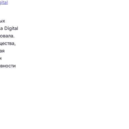
ital
ных
 Digital
овала.
щества,
ая
и
ивности