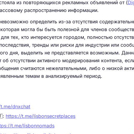
остояла из повторяющихся рекламных объявлений от (
Dig
 массовому распространению информации.
невозможно определить из-за отсутствия содержатель
которая могла бы быть полезной для членов сообщества
для тех, кто интересуется городом, полностью отсутств
 последствия, тренды или риски для индустрии или сооб
ого дня, выделить не представляется возможным. Данн
т об отсутствии активного модерирования контента, есл
бщения считаются нежелательными, либо о низкой акт
аявленным темам в анализируемый период.
//t.me/dnxchat
🇹:
https://t.me/lisbonsecretplaces
tps://t.me/lisbonnomads