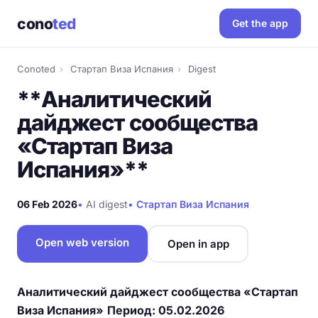
cono
ted
Get the app
Conoted
›
Стартап Виза Испания
›
Digest
**Аналитический
дайджест сообщества
«Стартап Виза
Испания»**
06 Feb 2026
•
AI digest
•
Стартап Виза Испания
Open web version
Open in app
Аналитический дайджест сообщества «Стартап
Виза Испания»
Период: 05.02.2026