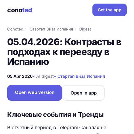
cono
ted
Get the app
Conoted
›
Стартап Виза Испания
›
Digest
05.04.2026: Контрасты в
подходах к переезду в
Испанию
05 Apr 2026
•
AI digest
•
Стартап Виза Испания
Open web version
Open in app
Ключевые события и Тренды
В отчетный период в Telegram-каналах не