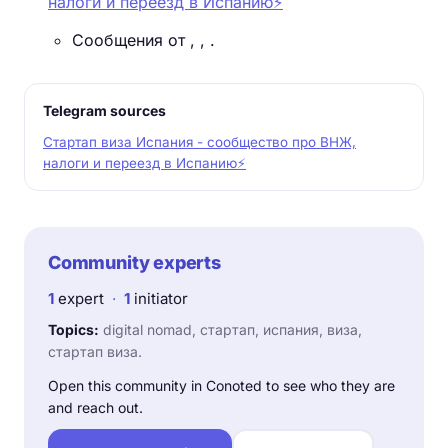
налоги и переезд в Испанию⚡️
Сообщения от , , .
Telegram sources
Стартап виза Испания - сообщество про ВНЖ,
налоги и переезд в Испанию⚡️
Community experts
1
expert
·
1
initiator
Topics:
digital nomad, стартап, испания, виза,
стартап виза.
Open this community in Conoted to see who they are
and reach out.