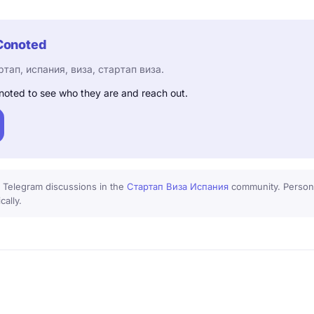
Conoted
ртап, испания, виза, стартап виза.
noted to see who they are and reach out.
 Telegram discussions in the
Стартап Виза Испания
community. Persona
cally.