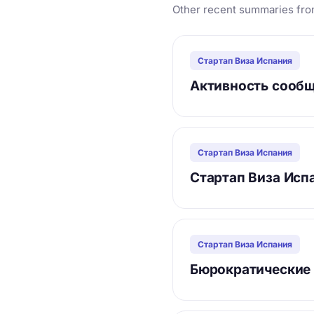
Other recent summaries fro
Стартап Виза Испания
Активность сообщ
Стартап Виза Испания
Стартап Виза Испа
Стартап Виза Испания
Бюрократические