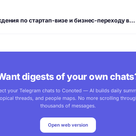
дения по стартап-визе и бизнес-переходу в…
Want digests of your own chats
ct your Telegram chats to Conoted — AI builds daily summ
topical threads, and people maps. No more scrolling throug
thousands of messages.
Open web version