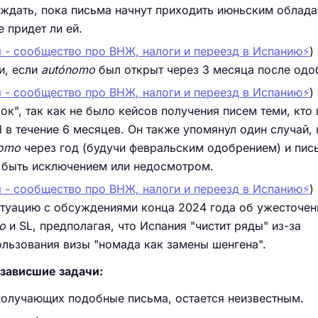
дать, пока письма начнут приходить июньским облада
е придет ли ей.
 - сообщество про ВНЖ, налоги и переезд в Испанию⚡️
)
и, если
autónomo
был открыт через 3 месяца после одо
 - сообщество про ВНЖ, налоги и переезд в Испанию⚡️
)
ок", так как не было кейсов получения писем теми, кто 
al в течение 6 месяцев. Он также упомянул один случай,
nomo
через год (будучи февральским одобрением) и пис
 быть исключением или недосмотром.
 - сообщество про ВНЖ, налоги и переезд в Испанию⚡️
)
итуацию с обсуждениями конца 2024 года об ужесточен
o
и SL, предполагая, что Испания "чистит ряды" из-за
льзования визы "номада как замены шенгена".
зависшие задачи:
получающих подобные письма, остается неизвестным.