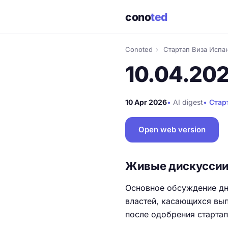
cono
ted
Conoted
›
Стартап Виза Испа
10.04.20
10 Apr 2026
•
AI digest
•
Стар
Open web version
Живые дискусси
Основное обсуждение дн
властей, касающихся вып
после одобрения стартап