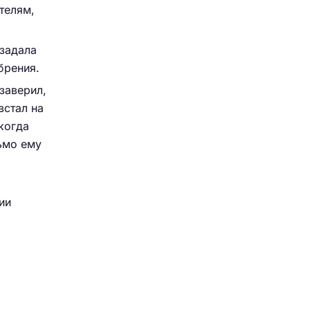
телям,
 задала
брения.
 заверил,
встал на
 когда
ьмо ему
ии