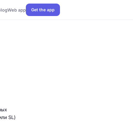
Get the app
Blog
Web app
ных
или SL)