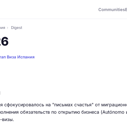
Communities
ния
›
Digest
26
тап Виза Испания
и
я сфокусировалось на "письмах счастья" от миграцион
олнения обязательств по открытию бизнеса (Autónomo 
-визы.