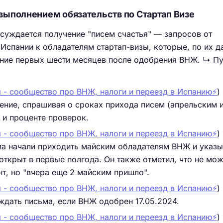
 выполнением обязательств по Стартап Визе
суждается получение "писем счастья" — запросов от
Испании к обладателям стартап-визы, которые, по их д
чение первых шести месяцев после одобрения ВНЖ. ↳ П
 - сообщество про ВНЖ, налоги и переезд в Испанию⚡️
)
ние, спрашивая о сроках прихода писем (апрельским 
и проценте проверок.
 - сообщество про ВНЖ, налоги и переезд в Испанию⚡️
)
ма начали приходить майским обладателям ВНЖ и указы
 открыт в первые полгода. Он также отметил, что не мо
нт, но "вчера еще 2 майским пришло".
 - сообщество про ВНЖ, налоги и переезд в Испанию⚡️
)
 ждать письма, если ВНЖ одобрен 17.05.2024.
 - сообщество про ВНЖ, налоги и переезд в Испанию⚡️
)