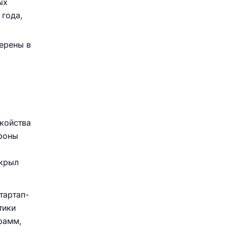
ых
 года,
верены в
койства
ороны
ткрыл
тартап-
тики
рамм,