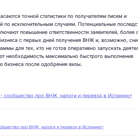
саются точной статистики по получателям писем и
й по исключительным случаям. Потенциальные последс
ключают повышение ответственности заявителей, более 
бизнеса с первых дней получения ВНЖ и, возможно, сн
аммы для тех, кто не готов оперативно запускать деяте
ют необходимость максимально быстрого выполнения
ю бизнеса после одобрения визы.
 - сообщество про ВНЖ, налоги и переезд в Испанию⚡️
ообщество про ВНЖ, налоги и переезд в Испанию⚡️