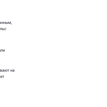
анным,
ульс
или
вают на
жет