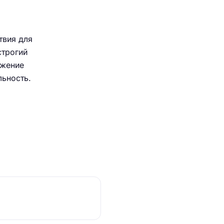
твия для
строгий
ижение
льность.