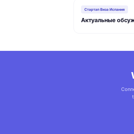
Стартап Виза Испания
Актуальные обсуж
Conne