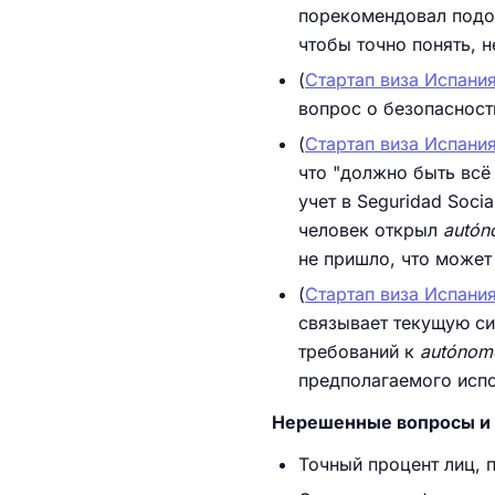
порекомендовал подож
чтобы точно понять, н
(
Стартап виза Испания
вопрос о безопасност
(
Стартап виза Испания
что "должно быть всё 
учет в Seguridad Soci
человек открыл
autó
не пришло, что может
(
Стартап виза Испания
связывает текущую с
требований к
autónom
предполагаемого испо
Нерешенные вопросы и 
Точный процент лиц, 