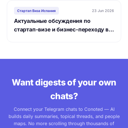
23 Jun 2026
Стартап Виза Испания
Актуальные обсуждения по
стартап-визе и бизнес-переходу в…
Want digests of your own
chats?
Connect your Telegram chats to Conoted — AI
builds daily summaries, topical threads, and people
maps. No more scrolling through thousands of