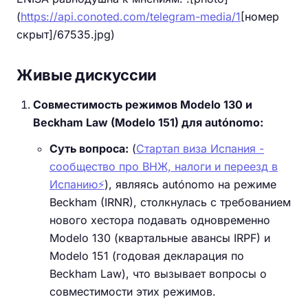
(
https://api.conoted.com/telegram-media/1
[номер
скрыт]/67535.jpg)
Живые дискуссии
Совместимость режимов Modelo 130 и
Beckham Law (Modelo 151) для autónomo:
Суть вопроса:
(
Стартап виза Испания -
сообщество про ВНЖ, налоги и переезд в
Испанию⚡️
), являясь autónomo на режиме
Beckham (IRNR), столкнулась с требованием
нового хестора подавать одновременно
Modelo 130 (квартальные авансы IRPF) и
Modelo 151 (годовая декларация по
Beckham Law), что вызывает вопросы о
совместимости этих режимов.