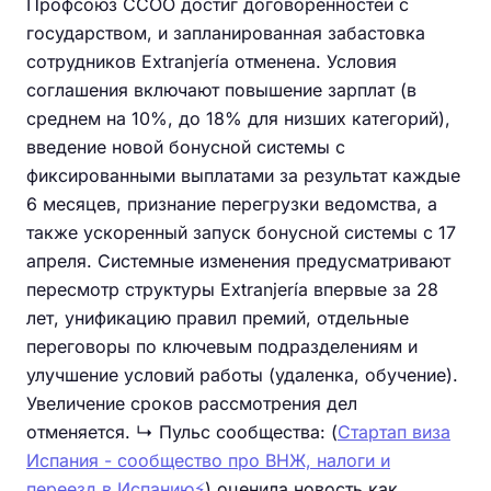
Профсоюз CCOO достиг договоренностей с
государством, и запланированная забастовка
сотрудников Extranjería отменена. Условия
соглашения включают повышение зарплат (в
среднем на 10%, до 18% для низших категорий),
введение новой бонусной системы с
фиксированными выплатами за результат каждые
6 месяцев, признание перегрузки ведомства, а
также ускоренный запуск бонусной системы с 17
апреля. Системные изменения предусматривают
пересмотр структуры Extranjería впервые за 28
лет, унификацию правил премий, отдельные
переговоры по ключевым подразделениям и
улучшение условий работы (удаленка, обучение).
Увеличение сроков рассмотрения дел
отменяется. ↳ Пульс сообщества: (
Стартап виза
Испания - сообщество про ВНЖ, налоги и
переезд в Испанию⚡️
) оценила новость как