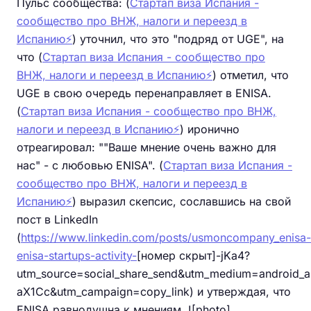
Пульс сообщества: (
Стартап виза Испания -
сообщество про ВНЖ, налоги и переезд в
Испанию⚡️
) уточнил, что это "подряд от UGE", на
что (
Стартап виза Испания - сообщество про
ВНЖ, налоги и переезд в Испанию⚡️
) отметил, что
UGE в свою очередь перенаправляет в ENISA.
(
Стартап виза Испания - сообщество про ВНЖ,
налоги и переезд в Испанию⚡️
) иронично
отреагировал: ""Ваше мнение очень важно для
нас" - с любовью ENISA". (
Стартап виза Испания -
сообщество про ВНЖ, налоги и переезд в
Испанию⚡️
) выразил скепсис, сославшись на свой
пост в LinkedIn
(
https://www.linkedin.com/posts/usmoncompany_enisa-
enisa-startups-activity-
[номер скрыт]-jKa4?
utm_source=social_share_send&utm_medium=androi
aX1Cc&utm_campaign=copy_link) и утверждая, что
ENISA равнодушна к мнениям. ![photo]