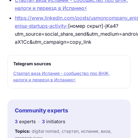
Стартап виза Испания - сообщество про ВНЖ,
налоги и переезд в Испанию⚡️
https://www.linkedin.com/posts/usmoncompany_eni
enisa-startups-activity-
[номер скрыт]-jKa4?
utm_source=social_share_send&utm_medium=and
aX1Cc&utm_campaign=copy_link
Telegram sources
Стартап виза Испания - сообщество про ВНЖ,
налоги и переезд в Испанию⚡️
Community experts
3
experts
·
3
initiators
Topics:
digital nomad, стартап, испания, виза,
стартап виза.