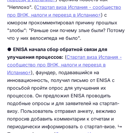
"Неплохо". (
Стартап виза Испания - сообщество
про ВНЖ, налоги и переезд в Испанию⚡️
) с
юмором прокомментировал причину прошлых
"злобы": "Раньше они почему злые были? Потому
что у них велосипеда не было".
●
ENISA начала сбор обратной связи для
улучшения процессов:
(
Стартап виза Испания -
сообщество про ВНЖ, налоги и переезд в
Испанию⚡️
), фаундер, подававшийся на
инновационность, получил письмо от ENISA с
просьбой пройти опрос для улучшения их
процессов. Он предложил ENISA проводить
подобные опросы и для заявителей на стартап-
визу. Пользователь отправил анкету, вежливо
попросив добавить комментарии к отчетам и
периодически информировать о стартап-визе. ↳