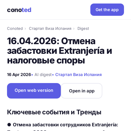
cono
ted
Get the app
Conoted
›
Стартап Виза Испания
›
Digest
16.04.2026: Отмена
забастовки Extranjería и
налоговые споры
16 Apr 2026
•
AI digest
•
Стартап Виза Испания
Open web version
Open in app
Ключевые события и Тренды
●
Отмена забастовки сотрудников Extranjería: