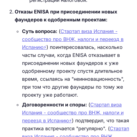
регистрации налоговой.
Отказы ENISA при присоединении новых
фаундеров к одобренным проектам:
Суть вопроса:
(
Стартап виза Испания -
сообщество про ВНЖ, налоги и переезд в
Испанию⚡️
) поинтересовалась, насколько
часты случаи, когда ENISA отказывает в
присоединении новых фаундеров к уже
одобренному проекту спустя длительное
время, ссылаясь на "неинновационность",
при том что другие фаундеры по тому же
проекту уже работают.
Договоренности и споры:
(
Стартап виза
Испания - сообщество про ВНЖ, налоги и
переезд в Испанию⚡️
) подтвердил, что такая
практика встречается "регулярно". (
Стартап
виза Испания - сообщество про ВНЖ,