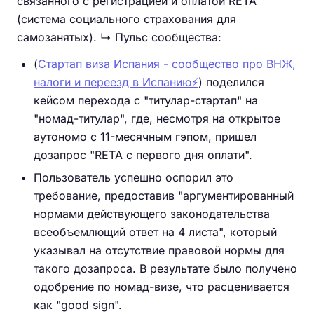
связанного с регистрацией и оплатой RETA
(система социального страхования для
самозанятых). ↳ Пульс сообщества:
(
Стартап виза Испания - сообщество про ВНЖ,
налоги и переезд в Испанию⚡️
) поделился
кейсом перехода с "титулар-стартап" на
"номад-титулар", где, несмотря на открытое
аутономо с 11-месячным гэпом, пришел
дозапрос "RETA с первого дня оплати".
Пользователь успешно оспорил это
требование, предоставив "аргументированный
нормами действующего законодательства
всеобъемлющий ответ на 4 листа", который
указывал на отсутствие правовой нормы для
такого дозапроса. В результате было получено
одобрение по номад-визе, что расценивается
как "good sign".