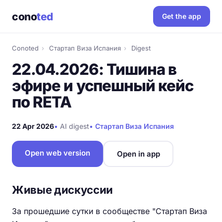
cono
ted
Get the app
Conoted
›
Стартап Виза Испания
›
Digest
22.04.2026: Тишина в
эфире и успешный кейс
по RETA
22 Apr 2026
•
AI digest
•
Стартап Виза Испания
Open web version
Open in app
Живые дискуссии
За прошедшие сутки в сообществе "Стартап Виза