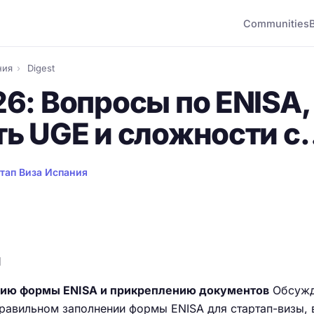
Communities
ния
›
Digest
6: Вопросы по ENISA,
ть UGE и сложности с
тап Виза Испания
и
нию формы ENISA и прикреплению документов
Обсужд
равильном заполнении формы ENISA для стартап-визы, 