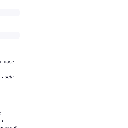
г-пасс.
ть
acta
х
 в