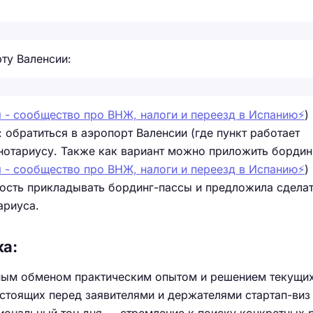
ту Валенсии:
 - сообщество про ВНЖ, налоги и переезд в Испанию⚡️
)
 обратиться в аэропорт Валенсии (где пункт работает
 нотариусу. Также как вариант можно приложить бордин
 - сообщество про ВНЖ, налоги и переезд в Испанию⚡️
)
ость прикладывать бординг-пассы и предложила сдела
ариуса.
ка:
ным обменом практическим опытом и решением текущи
стоящих перед заявителями и держателями стартап-виз