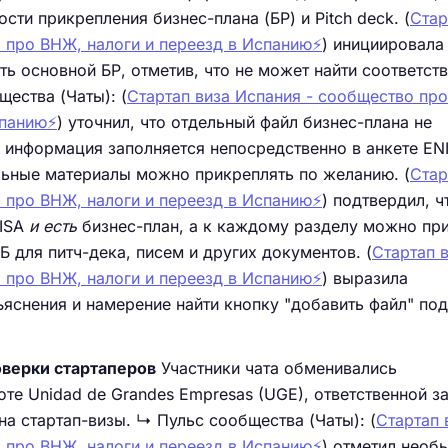
сти прикрепления бизнес-плана (БР) и Pitch deck. (
Стар
 про ВНЖ, налоги и переезд в Испанию⚡️
) инициировала
ять основной БР, отметив, что не может найти соответс
ества (Чаты): (
Стартап виза Испания - сообщество пр
панию⚡️
) уточнил, что отдельный файл бизнес-плана не
ся информация заполняется непосредственно в анкете EN
льные материалы можно прикреплять по желанию. (
Стар
 про ВНЖ, налоги и переезд в Испанию⚡️
) подтвердил, ч
NISA
и есть
бизнес-план, а к каждому разделу можно пр
 для питч-дека, писем и других документов. (
Стартап 
 про ВНЖ, налоги и переезд в Испанию⚡️
) выразила
ъяснения и намерение найти кнопку "добавить файл" п
оверки стартаперов
Участники чата обменивались
те Unidad de Grandes Empresas (UGE), ответственной з
на стартап-визы. ↳ Пульс сообщества (Чаты): (
Стартап 
 про ВНЖ, налоги и переезд в Испанию⚡️
) отметил необ