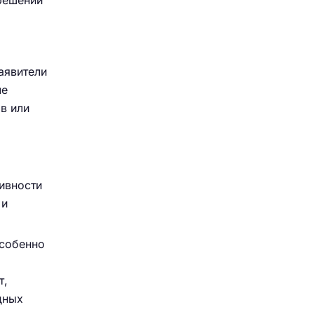
решений
аявители
че
в или
ивности
 и
особенно
т,
дных