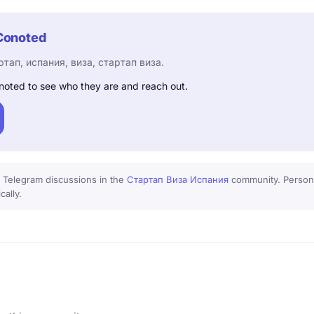
Conoted
ртап, испания, виза, стартап виза.
noted to see who they are and reach out.
 Telegram discussions in the
Стартап Виза Испания
community. Persona
cally.