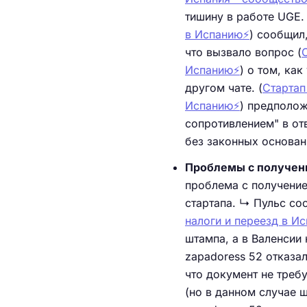
тишину в работе UGE. 
в Испанию⚡️
) сообщил
что вызвало вопрос (
Испанию⚡️
) о том, ка
другом чате. (
Стартап
Испанию⚡️
) предполож
сопротивлением" в от
без законных основан
Проблемы с получени
проблема с получение
стартапа. ↳ Пульс соо
налоги и переезд в Ис
штампа, а в Валенсии 
zapadoress 52 отказа
что документ не требу
(но в данном случае 