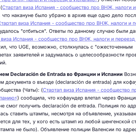
(
Стартап виза Испания - сообщество про ВНЖ, налоги и
, что накануне было убрано в архив еще одно дело посл
Стартап виза Испания - сообщество про ВНЖ, налоги и п
к удалось "отбиться". Ответы по данному случаю были да
 виза Испания - сообщество про ВНЖ, налоги и переезд
ил, что UGE, возможно, столкнулась с "ожесточенным
ветах заявителей и задумалась о целесообразности про
ий.
ем Declaración de Entrada во Франции и Испании
Возн
м документа о въезде (declaración de entrada) для коф
бщества (Чаты): (
Стартап виза Испания - сообщество п
панию⚡️
) сообщила, что кофаундер влетал через Франци
не смог получить declaración de entrada. Полиция по ад
лась ставить штампы, несмотря на объявление, указыва
ется для тех, у кого есть штамп из любой шенгенской с
штампа не было). Объявление полиции Валенсии по адре