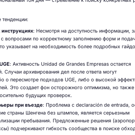
иональный тон дня — стремление к поиску конкретных 
 тенденции:
х инструкциях
: Несмотря на доступность информации, з
 с вопросами по корректному заполнению форм и пода
что указывает на необходимость более подробных гайдо
 UGE
: Активность Unidad de Grandes Empresas остается
. Случаи архивирования дел после ответа могут
бо о пересмотре подходов UGE, либо о высокой эффект
лей. Это создает фон осторожного оптимизма, но также
осительно будущих проверок.
рьеры при въезде
: Проблема с declaración de entrada, 
гие страны Шенгена без штампов, является серьезным
ализации пребывания. Предложенные решения (аэропор
ссы) подчеркивают гибкость сообщества в поиске обхо