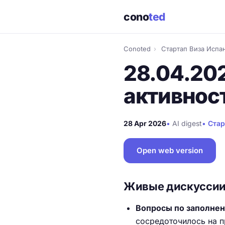
cono
ted
Conoted
›
Стартап Виза Испа
28.04.202
активнос
28 Apr 2026
•
AI digest
•
Стар
Open web version
Живые дискусси
Вопросы по заполне
сосредоточилось на п