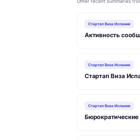
Other recent summaries fro
Стартап Виза Испания
Активность сообщ
Стартап Виза Испания
Стартап Виза Испа
Стартап Виза Испания
Бюрократические