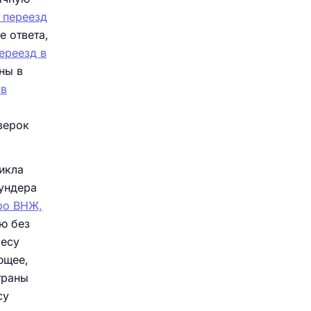
 переезд
е ответа,
ереезд в
ны в
 в
верок
икла
аундера
ро ВНЖ,
ю без
ресу
ющее,
траны
су