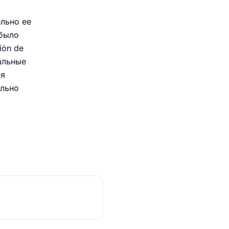
льно ее
 было
ión de
альные
ля
ельно