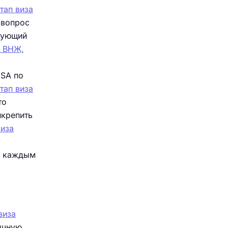
тап виза
 вопрос
твующий
о ВНЖ,
ISA по
тап виза
то
икрепить
виза
од каждым
а
виза
ычную