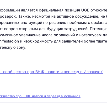
формации является официальная позиция UGE относите
проверок. Также, несмотря на активное обсуждение, не
ированных инструкций по решению проблемы с declarac
этот вопрос открытым для будущих затруднений. Потенци
озможное увеличение числа обращений к нотариусам д
ifestación и необходимость для заявителей более тщат
генскую зону.
 - сообщество про ВНЖ, налоги и переезд в Испанию⚡️
ообщество про ВНЖ, налоги и переезд в Испанию⚡️