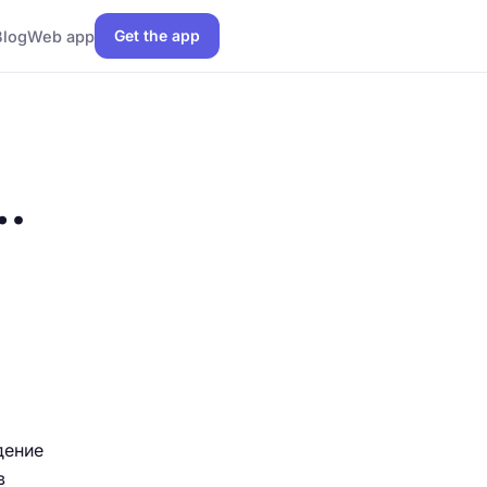
Get the app
Blog
Web app
…
ение
в