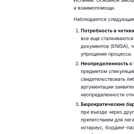
Испании. Основной эмоц
и взаимопомощи.
Наблюдаются следующие
Потребность в четки
все еще сталкиваются
документов (ENISA), 
упрощения процесса.
Неопределенность с
предметом спекуляций
свидетельствовать ли
аргументации заявите
неопределенности отн
Бюрократические ба
при въезде через дру
препятствием для лег
нотариус, бординг-па