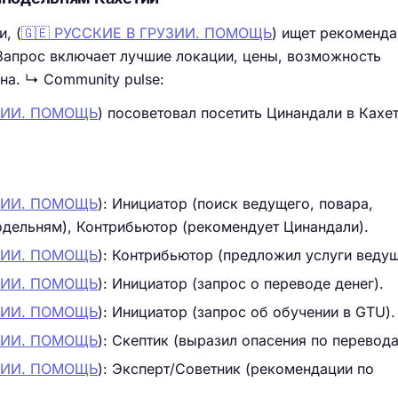
, (
🇬🇪 РУССКИЕ В ГРУЗИИ. ПОМОЩЬ
) ищет рекоменда
Запрос включает лучшие локации, цены, возможность
на. ↳ Community pulse:
УЗИИ. ПОМОЩЬ
) посоветовал посетить Цинандали в Кахет
УЗИИ. ПОМОЩЬ
): Инициатор (поиск ведущего, повара,
дельням), Контрибьютор (рекомендует Цинандали).
УЗИИ. ПОМОЩЬ
): Контрибьютор (предложил услуги ведущ
УЗИИ. ПОМОЩЬ
): Инициатор (запрос о переводе денег).
УЗИИ. ПОМОЩЬ
): Инициатор (запрос об обучении в GTU).
УЗИИ. ПОМОЩЬ
): Скептик (выразил опасения по перевода
УЗИИ. ПОМОЩЬ
): Эксперт/Советник (рекомендации по