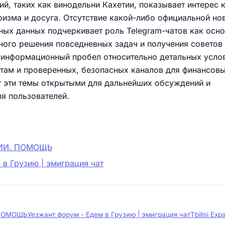
ий, таких как винодельни Кахетии, показывает интерес 
ризма и досуга. Отсутствие какой-либо официальной но
ных данных подчеркивает роль Telegram-чатов как осн
ого решения повседневных задач и получения советов 
 информационный пробел относительно детальных усло
нтам и проверенных, безопасных каналов для финансов
т эти темы открытыми для дальнейших обсуждений и
я пользователей.
ЗИИ. ПОМОЩЬ
 в Грузию | эмиграция чат
 ПОМОЩЬ
Уезжант форум - Едем в Грузию | эмиграция чат
Tbilisi Exp