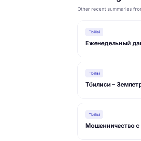
Other recent summaries fro
Tbilisi
Еженедельный дай
Tbilisi
Тбилиси – Землет
Tbilisi
Мошенничество с 