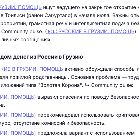
ГРУЗИИ. ПОМОЩЬ
ищут ведущего на закрытое открытие 
в Тбилиси (район Сабуртало) в начале июля. Важны оп
оприятий, грамотная речь и интеллигентная подача бе
Community pulse: (
🇬🇪 РУССКИЕ В ГРУЗИИ. ПОМОЩЬ
)
в личных сообщениях.
дом денег из России в Грузию
СКИЕ В ГРУЗИИ. ПОМОЩЬ
активно обсуждали способы 
 для пожилой родственницы. Основная проблема — труд
ложений типа "Золотая Корона". ↳ Community pulse:
УЗИИ. ПОМОЩЬ
) выразил опасения по поводу безопаснос
в.
УЗИИ. ПОМОЩЬ
) порекомендовал использовать криптова
курс, отсутствие комиссий и безопасность.
УЗИИ. ПОМОЩЬ
) предложила вариант с использованием