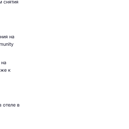
м снятия
ния на
munity
 на
иже к
в отеле в