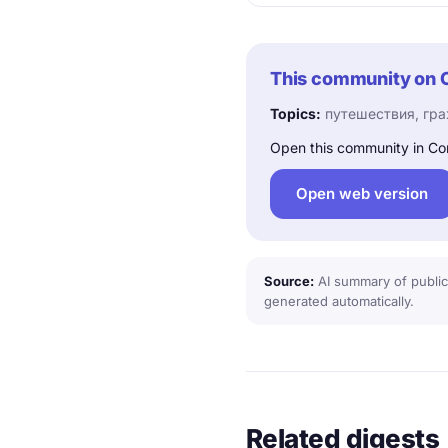
This community on 
Topics:
путешествия, гра
Open this community in Co
Open web version
Source:
AI summary of public
generated automatically.
Related digests