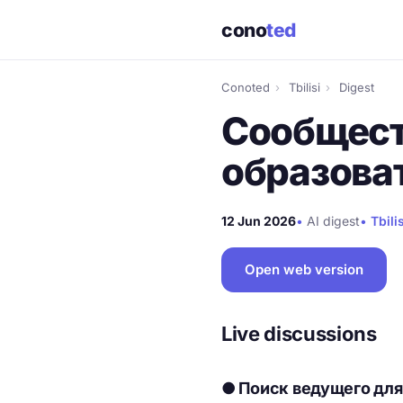
cono
ted
Conoted
›
Tbilisi
›
Digest
Сообщест
образова
12 Jun 2026
•
AI digest
•
Tbilis
Open web version
Live discussions
● Поиск ведущего для