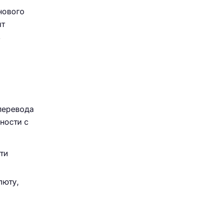
нового
ыт
з
перевода
ности с
ти
люту,