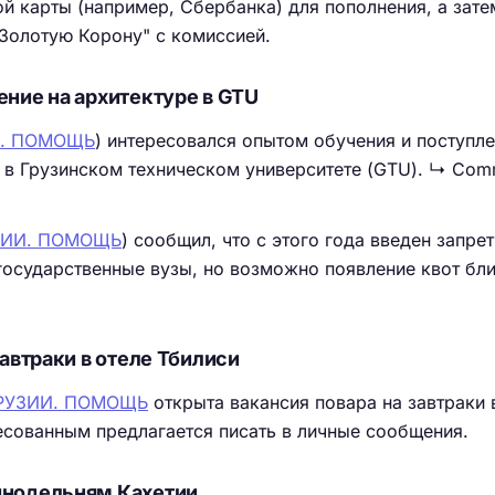
й карты (например, Сбербанка) для пополнения, а зате
"Золотую Корону" с комиссией.
ение на архитектуре в GTU
И. ПОМОЩЬ
) интересовался опытом обучения и поступле
 в Грузинском техническом университете (GTU). ↳ Com
УЗИИ. ПОМОЩЬ
) сообщил, что с этого года введен запрет
государственные вузы, но возможно появление квот бл
завтраки в отеле Тбилиси
ГРУЗИИ. ПОМОЩЬ
открыта вакансия повара на завтраки 
есованным предлагается писать в личные сообщения.
инодельням Кахетии