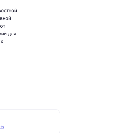
к
востной
овной
от
вий для
ых
ats