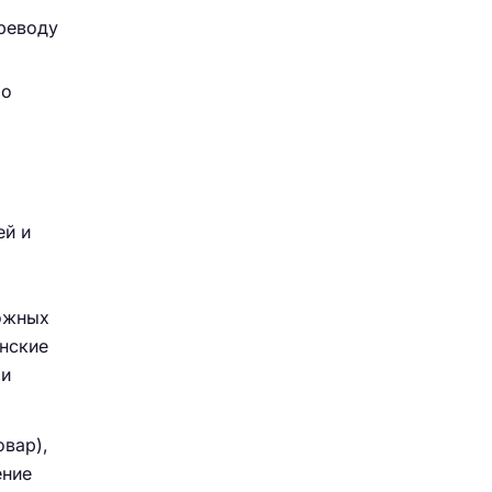
ереводу
 о
ей и
ложных
инские
 и
овар),
ение