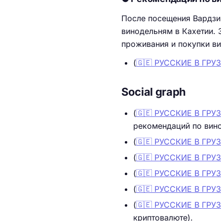
После посещения Вардзии
винодельням в Кахетии. 
проживания и покупки ви
(
🇬🇪 РУССКИЕ В ГР
Social graph
(
🇬🇪 РУССКИЕ В ГР
рекомендаций по вино
(
🇬🇪 РУССКИЕ В ГР
(
🇬🇪 РУССКИЕ В ГР
(
🇬🇪 РУССКИЕ В ГР
(
🇬🇪 РУССКИЕ В ГР
(
🇬🇪 РУССКИЕ В ГР
криптовалюте).