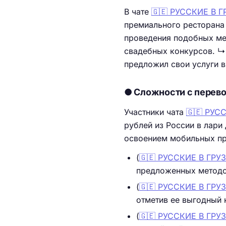
В чате
🇬🇪 РУССКИЕ В 
премиального ресторана 
проведения подобных мер
свадебных конкурсов. ↳ 
предложил свои услуги 
● Сложности с перево
Участники чата
🇬🇪 РУС
рублей из России в лари
освоением мобильных при
(
🇬🇪 РУССКИЕ В ГР
предложенных методо
(
🇬🇪 РУССКИЕ В ГР
отметив ее выгодный 
(
🇬🇪 РУССКИЕ В ГР