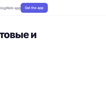
Get the app
Blog
Web app
товые и