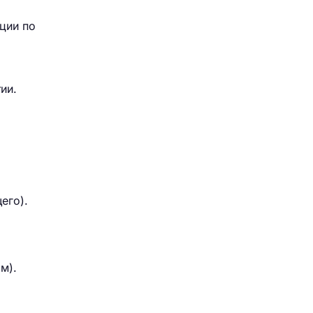
ции по
ии.
его).
м).