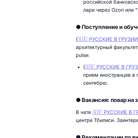
российской банковско
лари через Ozon или 
● Поступление и обуч
(
🇬🇪 РУССКИЕ В ГРУЗИ
архитектурный факультет
pulse:
(
🇬🇪 РУССКИЕ В ГР
прием иностранцев в 
сентябрю.
● Вакансия: повар на 
В чате
🇬🇪 РУССКИЕ В 
центре Тбилиси. Заинтер
● Рекомендации по в