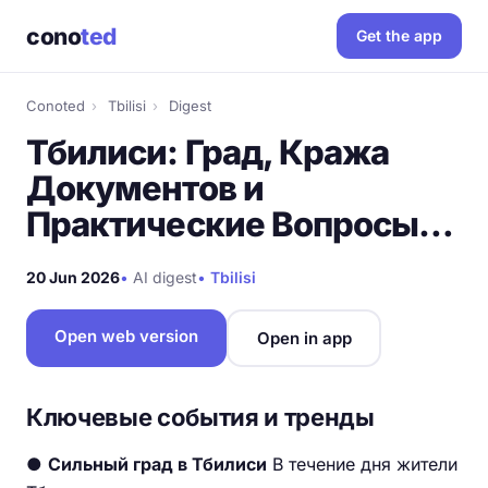
cono
ted
Get the app
Conoted
›
Tbilisi
›
Digest
Тбилиси: Град, Кража
Документов и
Практические Вопросы…
20 Jun 2026
•
AI digest
•
Tbilisi
Open web version
Open in app
Ключевые события и тренды
●
Сильный град в Тбилиси
В течение дня жители