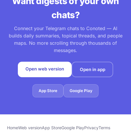
Want digests of your own
chats?
Connect your Telegram chats to Conoted — AI
builds daily summaries, topical threads, and people
maps. No more scrolling through thousands of
messages.
Open web version
Open in app
App Store
Google Play
Home
Web version
App Store
Google Play
Privacy
Terms