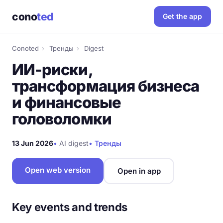
cono
ted
Get the app
Conoted
›
Тренды
›
Digest
ИИ-риски,
трансформация бизнеса
и финансовые
головоломки
13 Jun 2026
•
AI digest
•
Тренды
Open web version
Open in app
Key events and trends