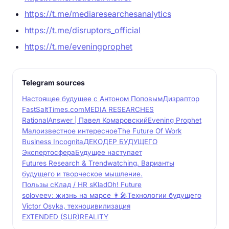
https://t.me/mediaresearchesanalytics
https://t.me/disruptors_official
https://t.me/eveningprophet
Telegram sources
Настоящее будущее с Антоном Поповым
Дизраптор
FastSaltTimes.com
MEDIA RESEARCHES
RationalAnswer | Павел Комаровский
Evening Prophet
Малоизвестное интересное
The Future Of Work
Business Incognita
ДЕКОДЕР БУДУЩЕГО
Экспертосфера
Будущее наступает
Futures Research & Trendwatching. Варианты
будущего и творческое мышление.
Пользы сКлад / HR sKlad
Oh! Future
soloveev: жизнь на марсе 👩‍🎤
Технологии будущего
Victor Osyka, техноцивилизация
EXTENDED (SUR)REALITY