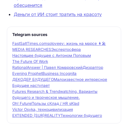
обесценится
Деньги от ИИ стоит тратить на красоту
Telegram sources
FastSaltTimes.com
soloveev: жизнь на марсе 👩‍🎤
MEDIA RESEARCHES
Экспертосфера
Настоящее будущее с Антоном Поповым
The Future Of Work
RationalAnswer | Павел Комаровский
Дизраптор
Evening Prophet
Business Incognita
ДЕКОДЕР БУДУЩЕГО
Малоизвестное интересное
Будущее наступает
Futures Research & Trendwatching. Варианты
будущего и творческое мышление.
Oh! Future
Пользы сКлад / HR sKlad
Victor Osyka, техноцивилизация
EXTENDED (SUR)REALITY
Технологии будущего