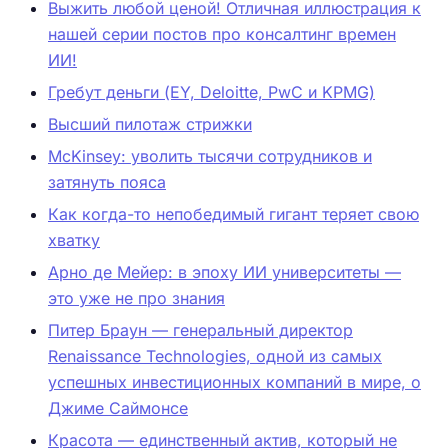
Выжить любой ценой! Отличная иллюстрация к
нашей серии постов про консалтинг времен
ИИ!
Гребут деньги (EY, Deloitte, PwC и KPMG)
Высший пилотаж стрижки
McKinsey: уволить тысячи сотрудников и
затянуть пояса
Как когда-то непобедимый гигант теряет свою
хватку
Арно де Мейер: в эпоху ИИ университеты —
это уже не про знания
Питер Браун — генеральный директор
Renaissance Technologies, одной из самых
успешных инвестиционных компаний в мире, о
Джиме Саймонсе
Красота — единственный актив, который не