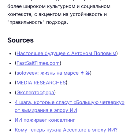
более широком культурном и социальном
контексте, с акцентом на устойчивость и
"правильность" подхода.
Sources
(
Настоящее будущее с Антоном Поповым
)
(
FastSaltTimes.com
)
(
soloveev: жизнь на марсе 👩‍🎤
)
(
MEDIA RESEARCHES
)
(
Экспертосфера
)
4 шага, которые спасут «Большую четверку»
от вымирания в эпоху ИИ
ИИ пожирает консалтинг
Кому теперь нужна Accenture в эпоху ИИ?