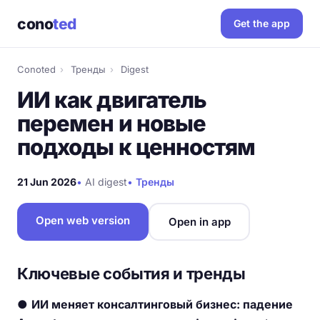
cono
ted
Get the app
Conoted
›
Тренды
›
Digest
ИИ как двигатель
перемен и новые
подходы к ценностям
21 Jun 2026
•
AI digest
•
Тренды
Open web version
Open in app
Ключевые события и тренды
●
ИИ меняет консалтинговый бизнес: падение