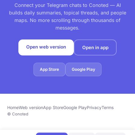
Connect your Telegram chats to Conoted — AI
builds daily summaries, topical threads, and people
maps. No more scrolling through thousands of
messages.
Open web version
Open in app
App Store
Google Play
Home
Web version
App Store
Google Play
Privacy
Terms
© Conoted