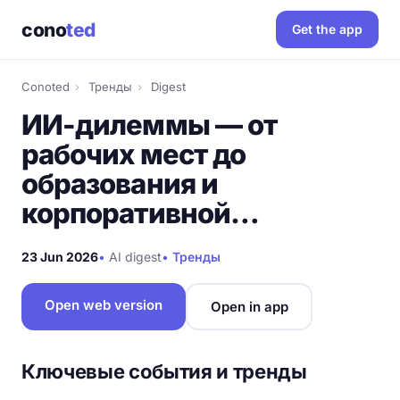
cono
ted
Get the app
Conoted
›
Тренды
›
Digest
ИИ-дилеммы — от
рабочих мест до
образования и
корпоративной…
23 Jun 2026
•
AI digest
•
Тренды
Open web version
Open in app
Ключевые события и тренды