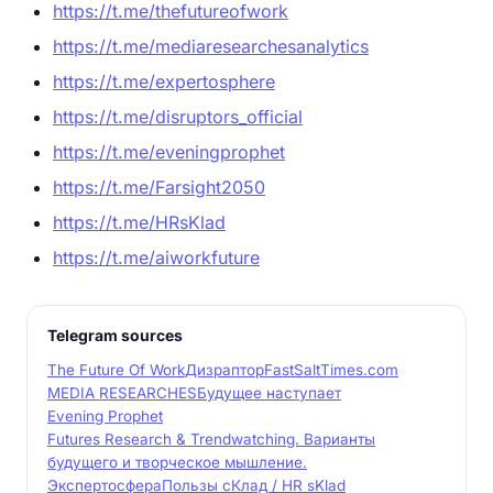
https://t.me/thefutureofwork
https://t.me/mediaresearchesanalytics
https://t.me/expertosphere
https://t.me/disruptors_official
https://t.me/eveningprophet
https://t.me/Farsight2050
https://t.me/HRsKlad
https://t.me/aiworkfuture
Telegram sources
The Future Of Work
Дизраптор
FastSaltTimes.com
MEDIA RESEARCHES
Будущее наступает
Evening Prophet
Futures Research & Trendwatching. Варианты
будущего и творческое мышление.
Экспертосфера
Пользы сКлад / HR sKlad