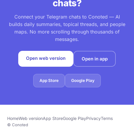
chats?
Connect your Telegram chats to Conoted — AI
builds daily summaries, topical threads, and people
maps. No more scrolling through thousands of
messages.
Open web version
Open in app
App Store
Google Play
Home
Web version
App Store
Google Play
Privacy
Terms
© Conoted