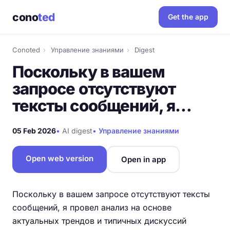
cono
ted
Get the app
Conoted
›
Управление знаниями
›
Digest
Поскольку в вашем
запросе отсутствуют
тексты сообщений, я…
05 Feb 2026
•
AI digest
•
Управление знаниями
Open web version
Open in app
Поскольку в вашем запросе отсутствуют тексты
сообщений, я провел анализ на основе
актуальных трендов и типичных дискуссий