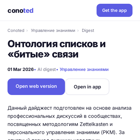
cono
ted
Get the app
Conoted
›
Управление знаниями
›
Digest
Онтология списков и
«битые» связи
01 Mar 2026
•
AI digest
•
Управление знаниями
Open web version
Open in app
Данный дайджест подготовлен на основе анализа
профессиональных дискуссий в сообществах,
посвященных методологиям Zettelkasten и
персонального управления знаниями (PKM). За