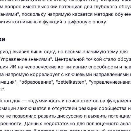
ам вопрос имеет высокий потенциал для глубокого обсу
наниями", поскольку напрямую касается методик обучен
вития когнитивных функций в цифровую эпоху.
ка
риод выявил лишь одну, но весьма значимую тему для
Управление знаниями". Центральной точкой стало обсу
вия ИИ на человеческие когнитивные способности и на
ема напрямую коррелирует с ключевыми направлениями 
рмация", "образование", "zettelkasten", "управлениезнани
т".
 тон дня — задумчивость и поиск ответов на фундамен
мации заключается в отсутствии реакции сообщества н
о не позволило развить дискуссию и выявить потенциа
ренности. Данных недостаточно для полноценного анал