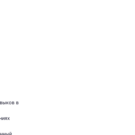
выков в
ниях
анный