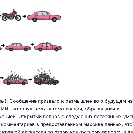
ты): Сообщение призвало к размышлению о будущем на
 ИИ, затронув темы автоматизации, образования и
мацией. Открытый вопрос о следующих потерянных уме
 комментариев в предоставленном массиве данных, что
 активной дискуссии по этому конкретному вопросу в д