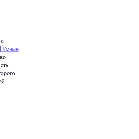
 с
 | Умные
тво
сть,
торого
ей