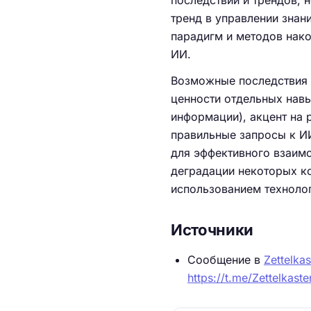
последствий и трендов, 
тренд в управлении зна
парадигм и методов нак
ИИ.
Возможные последствия 
ценности отдельных навы
информации), акцент на
правильные запросы к ИИ,
для эффективного взаимо
деградации некоторых ко
использованием технолог
Источники
Сообщение в
Zettelka
https://t.me/Zettelkast