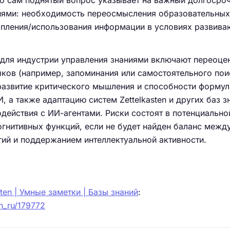
но сам поднятый вопрос указывает на важный долгосро
ниями: необходимость переосмысления образовательных
опления/использования информации в условиях развив
для индустрии управления знаниями включают переоце
ков (например, запоминания или самостоятельного пои
 развитие критического мышления и способности форму
 а также адаптацию систем Zettelkasten и других баз з
действия с ИИ-агентами. Риски состоят в потенциально
гнитивных функций, если не будет найден баланс межд
ий и поддержанием интеллектуальной активности.
sten | Умные заметки | Базы знаний
:
en_ru/179772