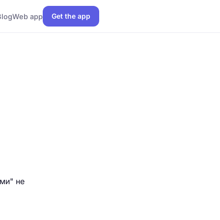
Get the app
Blog
Web app
ми" не