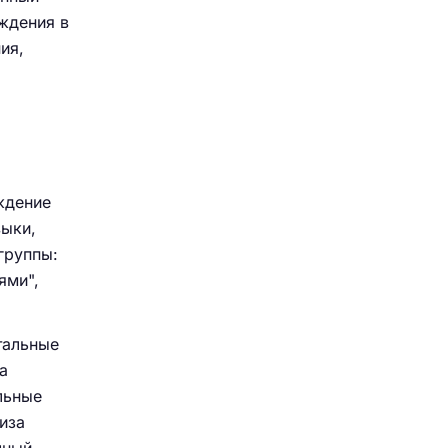
ждения в
ия,
ждение
выки,
группы:
ями",
тальные
а
льные
иза