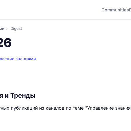
Communities
ями
›
Digest
26
вление знаниями
я и Тренды
ных публикаций из каналов по теме "Управление знания