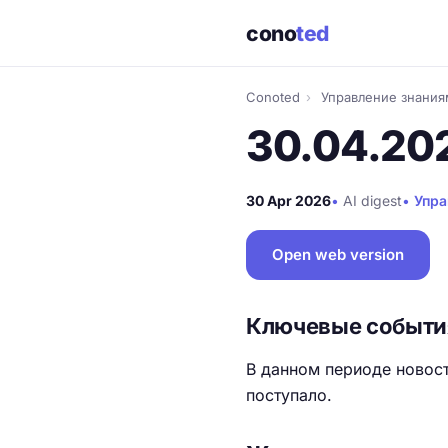
cono
ted
Conoted
›
Управление знани
30.04.20
30 Apr 2026
•
AI digest
•
Упра
Open web version
Ключевые событи
В данном периоде новост
поступало.