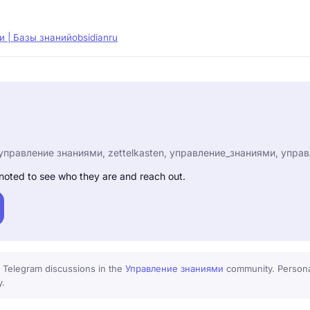
ки | Базы знаний
obsidianru
управление знаниями, zettelkasten, управление_знаниями, упра
noted to see who they are and reach out.
 Telegram discussions in the
Управление знаниями
community. Personal
y.