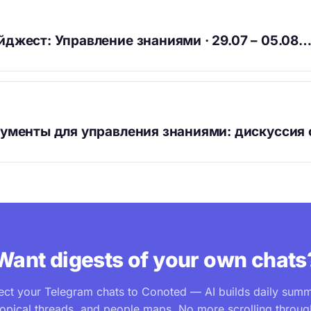
джест: Управление знаниями · 29.07 – 05.08
ументы для управления знаниями: дискуссия
Want digests of your own chats
ct your Telegram chats to Conoted — AI builds daily summ
topical threads, and people maps. No more scrolling throug