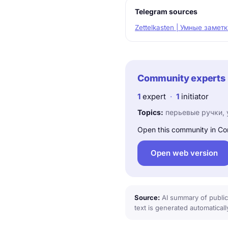
Telegram sources
Zettelkasten | Умные замет
Community experts
1
expert
·
1
initiator
Topics:
перьевые ручки, 
Open this community in Co
Open web version
Source:
AI summary of public
text is generated automaticall