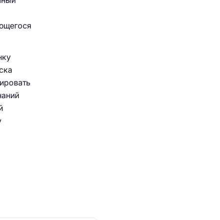
чный
ающегося
нку
ска
лировать
наний
й
у