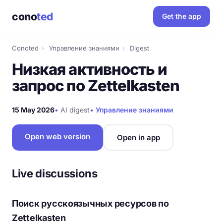
cono
ted
Get the app
Conoted
›
Управление знаниями
›
Digest
Низкая активность и
запрос по Zettelkasten
15 May 2026
•
AI digest
•
Управление знаниями
Open web version
Open in app
Live discussions
Поиск русскоязычных ресурсов по
Zettelkasten