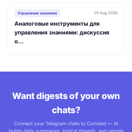
05 Aug 2026
Управление знаниями
Аналоговые инструменты для
управления знаниями: дискуссия
о…
Want digests of your own
chats?
Connect your Telegram chats to Conoted — AI
builds daily summaries, topical threads, and people