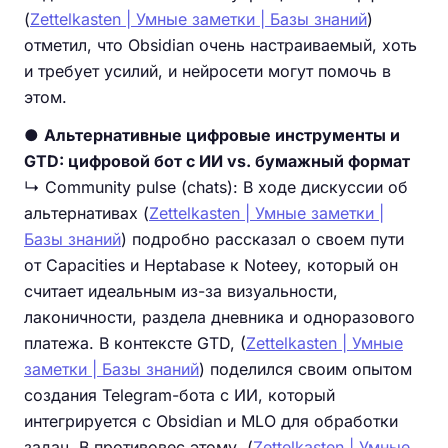
(
Zettelkasten | Умные заметки | Базы знаний
)
отметил, что Obsidian очень настраиваемый, хоть
и требует усилий, и нейросети могут помочь в
этом.
●
Альтернативные цифровые инструменты и
GTD: цифровой бот с ИИ vs. бумажный формат
↳ Community pulse (chats): В ходе дискуссии об
альтернативах (
Zettelkasten | Умные заметки |
Базы знаний
) подробно рассказал о своем пути
от Capacities и Heptabase к Noteey, который он
считает идеальным из-за визуальности,
лаконичности, раздела дневника и одноразового
платежа. В контексте GTD, (
Zettelkasten | Умные
заметки | Базы знаний
) поделился своим опытом
создания Telegram-бота с ИИ, который
интегрируется с Obsidian и MLO для обработки
задач. В противовес этому, (
Zettelkasten | Умные