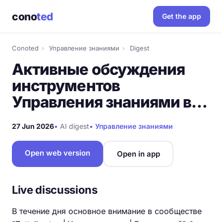
cono
ted
Get the app
Conoted
›
Управление знаниями
›
Digest
Активные обсуждения
инструментов
Управления знаниями в…
27 Jun 2026
•
AI digest
•
Управление знаниями
Open web version
Open in app
Live discussions
В течение дня основное внимание в сообществе