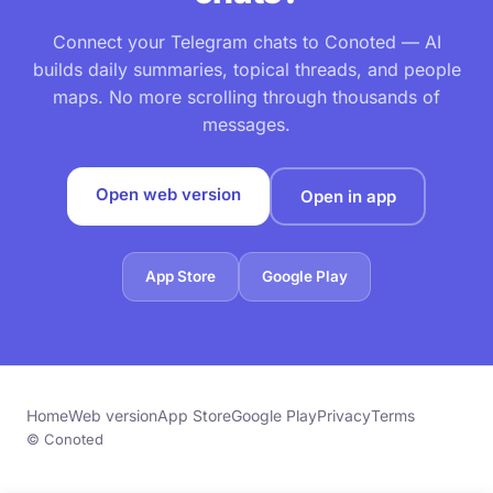
Connect your Telegram chats to Conoted — AI
builds daily summaries, topical threads, and people
maps. No more scrolling through thousands of
messages.
Open web version
Open in app
App Store
Google Play
Home
Web version
App Store
Google Play
Privacy
Terms
© Conoted