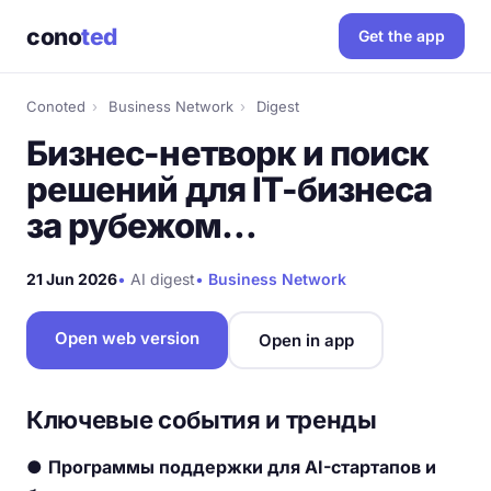
cono
ted
Get the app
Conoted
›
Business Network
›
Digest
Бизнес-нетворк и поиск
решений для IT-бизнеса
за рубежом…
21 Jun 2026
•
AI digest
•
Business Network
Open web version
Open in app
Ключевые события и тренды
●
Программы поддержки для AI-стартапов и