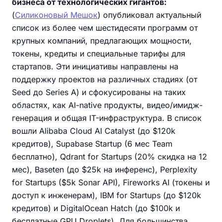
бизнеса от технологических гигантов:
(
Силиконовый Мешок
) опубликовал актуальный
список из более чем шестидесяти программ от
крупных компаний, предлагающих мощности,
токены, кредиты и специальные тарифы для
стартапов. Эти инициативы направлены на
поддержку проектов на различных стадиях (от
Seed до Series A) и сфокусированы на таких
областях, как AI-native продукты, видео/имидж-
генерация и общая IT-инфраструктура. В список
вошли Alibaba Cloud AI Catalyst (до $120k
кредитов), Supabase Startup (6 мес Team
бесплатно), Qdrant for Startups (20% скидка на 12
мес), Baseten (до $25k на инференс), Perplexity
for Startups ($5k Sonar API), Fireworks AI (токены и
доступ к инженерам), IBM for Startups (до $120k
кредитов) и DigitalOcean Hatch (до $100k и
бесплатные GPU Droplets). Для большинства