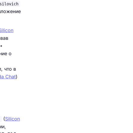
silovich
риложение
Silicon
звав
 ↳
ние о
, что в
da Chat
)
(
Silicon
ми,