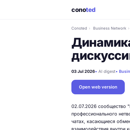
cono
ted
Conoted
›
Business Network
›
Динамика
дискусси
03 Jul 2026
•
AI digest
•
Busi
Open web version
02.07.2026 сообщество "
профессионального нетв
чатах, касающиеся обме
взаимодействия внутри 