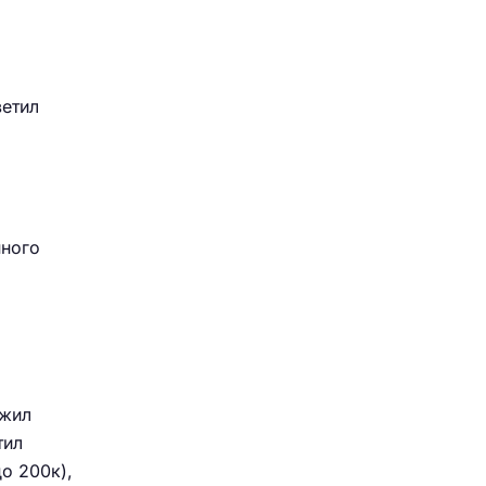
ветил
нного
ожил
тил
о 200к),