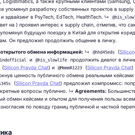
, Logistimatics, а также крупными клиентами (Samsung, 
кже упомянул разработку собственных проектов в supply 
on и эдвайзинг в PsyTech, EdTech, HealthTech. ↳
@his_slow
твет на ) проявил интерес к supply chain, отметив, что са
и упомянул будущую поездку в Китай для открытия кори
ам. Он предложил продолжить общение в личку.
 открытого обмена информацией:
↳
(
Silico
@hhd45eds
и
продолжить диалог в личн
indofficial
@his_slowlife
(
Silicon Pravda Chat
) и
(
Silicon Pravda Chat
)
@MmmmR1223
еркнув ценность публичного обмена реальными кейсами
(
Silicon Pravda Chat
) предложил компромисс: поп
s345s
онкретные вопросы публично. ↳
Agreements:
Большинст
тый обмен кейсами и опытом для получения пользы все
зногласия по поводу границ публичной и частной переп
тика