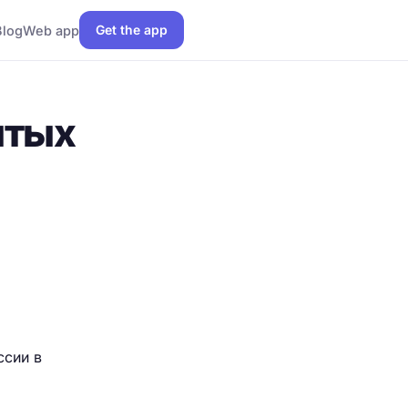
Get the app
Blog
Web app
ытых
ссии в