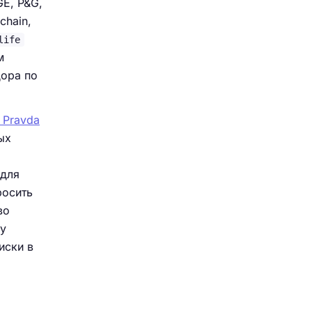
GE, P&G,
chain,
life
м
дора по
n Pravda
ых
 для
росить
во
му
иски в