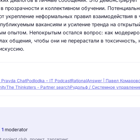
ких диалогов в личные сообщения. Это демонстрирует
 в прозрачности и коллективном обучении. Потенциаль
т укрепление неформальных правил взаимодействия в ч
 публикуемым вакансиям и усиление тренда на открыты
м опытом. Непокрытым остался вопрос: как модериро
ах общения, чтобы они не перерастали в токсичность, 
искуссию.
n Pravda Chat
Podlodka – IT Podcast
RationalAnswer | Павел Комаров
ity
The Thinksters - Partner search
Рудольф / Системное управлени
1
moderator
t project club, проект, таргетинг.