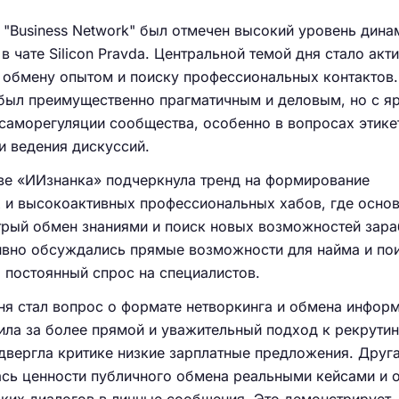
 "Business Network" был отмечен высокий уровень дина
в чате Silicon Pravda. Центральной темой дня стало акт
 обмену опытом и поиску профессиональных контактов.
был преимущественно прагматичным и деловым, но с я
аморегуляции сообщества, особенно в вопросах этике
и ведения дискуссий.
е «ИИзнанка» подчеркнула тренд на формирование
 и высокоактивных профессиональных хабов, где осно
трый обмен знаниями и поиск новых возможностей зара
тивно обсуждались прямые возможности для найма и по
а постоянный спрос на специалистов.
я стал вопрос о формате нетворкинга и обмена информ
ила за более прямой и уважительный подход к рекрутин
двергла критике низкие зарплатные предложения. Друг
ась ценности публичного обмена реальными кейсами и 