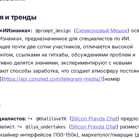
я и тренды
 «ИИзнанка»:
(
Силиконовый Мешок
) ос
@prompt_design
знанка», предназначенное для специалистов по ИИ.
ее почти две сотни участников, отличается высокой
ентом, ссылками на гитхабы, обсуждениями проблем и
тивно делятся знаниями, экспериментируют с новыми
ают способы заработка, что создает атмосферу постоя
](
https://api.conoted.com/telegram-media/1
[номер
и
циалистов:
↳
(
Silicon Pravda Chat
) предл
@KhaliloveTR
иалист. ↳
(
Silicon Pravda Chat
) размес
@ilya_undertakes
дизайнер интерфейсов (100-150к), маркетолог/пиарщик (д