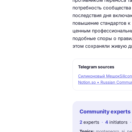
противником переноса та
потребность сообщества
последствия дня включаю
повышение стандартов к
ценным профессиональны
подобные споры о правил
этом сохраняли живую д
Telegram sources
Силиконовый Мешок
Silico
Notion.so • Russian Commun
Community experts
2
experts
·
4
initiators
·
Topics:
montenegro, ai, pe