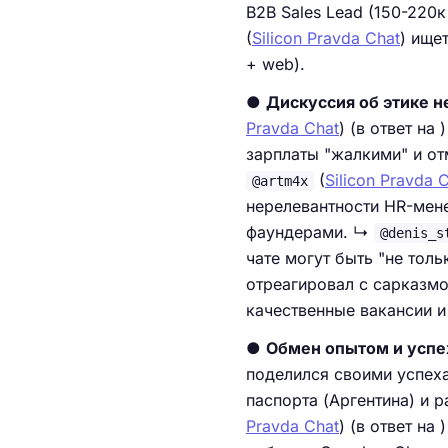
B2B Sales Lead (150-220
(
Silicon Pravda Chat
) ище
+ web).
●
Дискуссия об этике не
Pravda Chat
) (в ответ на
зарплаты "жалкими" и отм
(
Silicon Pravda 
@artm4x
нерелевантности HR-мене
фаундерами. ↳
@denis_s
чате могут быть "не тол
отреагировал с сарказм
качественные вакансии и
●
Обмен опытом и успе
поделился своими успеха
паспорта (Аргентина) и 
Pravda Chat
) (в ответ на