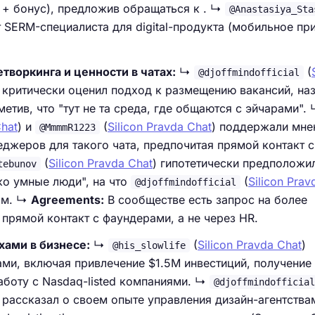
к + бонус), предложив обращаться к . ↳
@Anastasiya_Sta
т SERM-специалиста для digital-продукта (мобильное п
творкинга и ценности в чатах:
↳
(
@djoffmindofficial
 ) критически оценил подход к размещению вакансий, на
етив, что "тут не та среда, где общаются с эйчарами".
Chat
) и
(
Silicon Pravda Chat
) поддержали мне
@MmmmR1223
джеров для такого чата, предпочитая прямой контакт с
(
Silicon Pravda Chat
) гипотетически предположил
tebunov
ько умные люди", на что
(
Silicon Prav
@djoffmindofficial
ом. ↳
Agreements:
В сообществе есть запрос на более
 прямой контакт с фаундерами, а не через HR.
хами в бизнесе:
↳
(
Silicon Pravda Chat
)
@his_slowlife
ми, включая привлечение $1.5M инвестиций, получение
работу с Nasdaq-listed компаниями. ↳
@djoffmindofficial
 ) рассказал о своем опыте управления дизайн-агентства