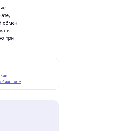
ные
ате,
й обмен
вать
но при
ский
е бизнесом