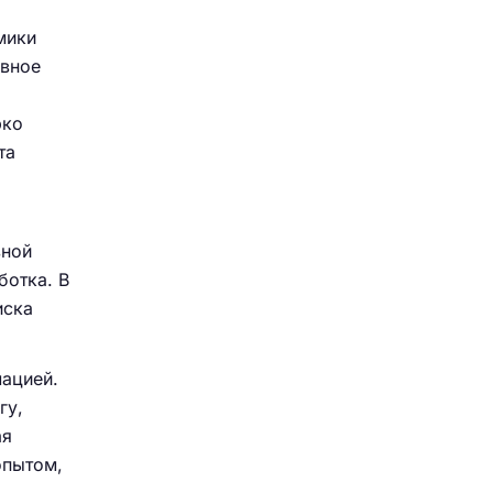
мики
ивное
рко
та
вной
ботка. В
иска
ацией.
гу,
ая
опытом,