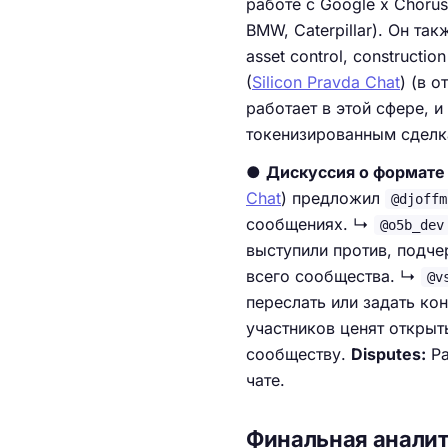
работе с Google x Chorus
BMW, Caterpillar). Он та
asset control, constructi
(
Silicon Pravda Chat
) (в о
работает в этой сфере, 
токенизированным сделк
●
Дискуссия о формате
Chat
) предложил
@djoffm
сообщениях. ↳
@o5b_dev
выступили против, подч
всего сообщества. ↳
@v
переслать или задать к
участников ценят откры
сообществу.
Disputes:
Ра
чате.
Финальная анали