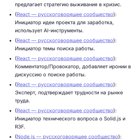
предлагает стратегию выживания в кризис.
(
React — русскоговорящее сообщество
):
Инициатор идеи проекта для заработка,
использует AI-инструменты.
(
React — русскоговорящее сообщество
):
Инициатор темы поиска работы.
(
React — русскоговорящее сообщество
):
Комментатор/Провокатор, добавляет иронии в
дискуссию о поиске работы.
(
React — русскоговорящее сообщество
):
Эксперт, подтверждает трудности на рынке
труда.
(
React — русскоговорящее сообщество
):
Инициатор технического вопроса о Solid.js и
R3F.
(
Node.js — русскоговорящее сообщество
):