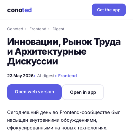
cono
ted
Get the app
Conoted
›
Frontend
›
Digest
Инновации, Рынок Труда
и Архитектурные
Дискуссии
23 May 2026
•
AI digest
•
Frontend
Open web version
Open in app
Сегодняшний день во Frontend-сообществе был
насыщен внутренними обсуждениями,
сфокусированными на новых технологиях,