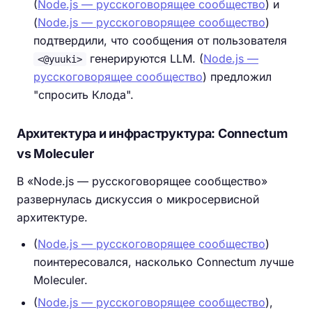
(
Node.js — русскоговорящее сообщество
) и
(
Node.js — русскоговорящее сообщество
)
подтвердили, что сообщения от пользователя
генерируются LLM. (
Node.js —
<@yuuki>
русскоговорящее сообщество
) предложил
"спросить Клода".
Архитектура и инфраструктура: Connectum
vs Moleculer
В «Node.js — русскоговорящее сообщество»
развернулась дискуссия о микросервисной
архитектуре.
(
Node.js — русскоговорящее сообщество
)
поинтересовался, насколько Connectum лучше
Moleculer.
(
Node.js — русскоговорящее сообщество
),