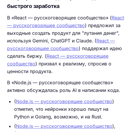
быстрого заработка
В «React — русскоговорящее сообщество» (
React
— русскоговорящее сообщество
) предложил за
выходные создать продукт для "лутания денег",
используя Gemini, ChatGPT и Claude. (
React —
русскоговорящее сообщество
) поддержал идею
сделать биржу. (
React — русскоговорящее
сообщество
) призвал к реализму, спросив о
ценности продукта.
В «Node.js — русскоговорящее сообщество»
активно обсуждалась роль AI в написании кода.
(
Node.js — русскоговорящее сообщество
)
отметил, что нейронки хорошо пишут на
Python и Golang, возможно, и на Rust.
(
Node.js — русскоговорящее сообщество
),