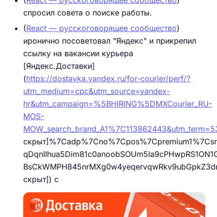
(
React — русскоговорящее сообщество
)
спросил совета о поиске работы.
(
React — русскоговорящее сообщество
)
иронично посоветовал "Яндекс" и прикрепил
ссылку на вакансии курьера
[Яндекс.Доставки]
(
https://dostavka.yandex.ru/for-courier/perf/?
utm_medium=cpc&utm_source=yandex-
hr&utm_campaign=%5BHIRING%5DMXCourier_RU-
MOS-
MOW_search_brand_A1%7C113862443&utm_term
скрыт]%7Cadp%7Cno%7Cpos%7Cpremium1%7Csrc%
qDqnIIhua5Dim81c0anoobSOUm5la9cPHwpRS1ON1
BsCkWMPH845nrMXg0w4yeqervqwRkv9ubGpkZ3dreW
скрыт]) с