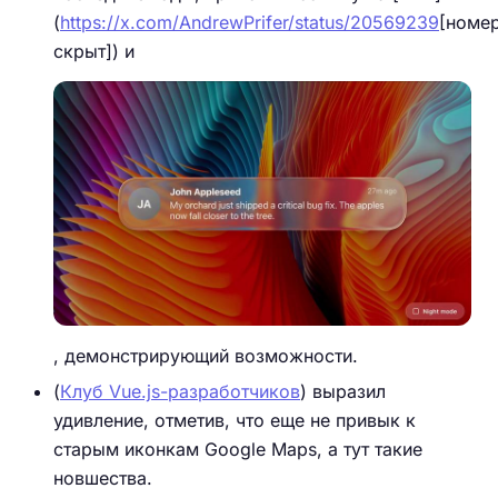
(
https://x.com/AndrewPrifer/status/20569239
[номе
скрыт]) и
, демонстрирующий возможности.
(
Клуб Vue.js-разработчиков
) выразил
удивление, отметив, что еще не привык к
старым иконкам Google Maps, а тут такие
новшества.