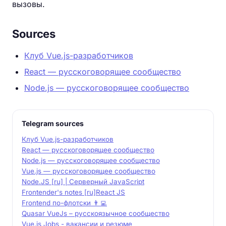
вызовы.
Sources
Клуб Vue.js-разработчиков
React — русскоговорящее сообщество
Node.js — русскоговорящее сообщество
Telegram sources
Клуб Vue.js-разработчиков
React — русскоговорящее сообщество
Node.js — русскоговорящее сообщество
Vue.js — русскоговорящее сообщество
Node.JS [ru] | Серверный JavaScript
Frontender's notes [ru]
React JS
Frontend по-флотски 👨‍💻
Quasar VueJs – русскоязычное сообщество
Vue.js Jobs - вакансии и резюме