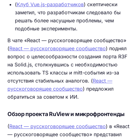
(
Клуб Vue.js-разработчиков
) скептически
заметил, что разработчикам следовало бы
решать более насущные проблемы, чем
подобные эксперименты.
В чате «React — русскоговорящее сообщество»
(
React — русскоговорящее сообщество
) поднял
вопрос о целесообразности создания порта R3F
на Solid.js, столкнувшись с необходимостью
использовать TS классы и mitt-события из-за
отсутствия стабильных аналогов. (
React —
русскоговорящее сообщество
) предложил
обратиться за советом к ИИ.
Обзор проекта RuView и микрофронтенды
(
React — русскоговорящее сообщество
) в «React
— русскоговорящее сообщество» представил