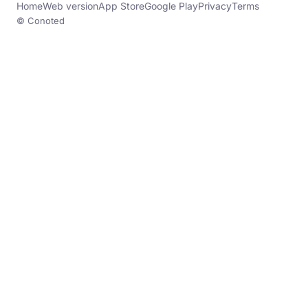
Home
Web version
App Store
Google Play
Privacy
Terms
© Conoted