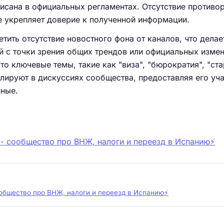
исана в официальных регламентах. Отсутствие противор
е укрепляет доверие к полученной информации.
тить отсутствие новостного фона от каналов, что делае
й с точки зрения общих трендов или официальных измен
то ключевые темы, такие как "виза", "бюрократия", "ста
улируют в дискуссиях сообщества, предоставляя его уч
нные.
 - сообщество про ВНЖ, налоги и переезд в Испанию⚡️
ообщество про ВНЖ, налоги и переезд в Испанию⚡️