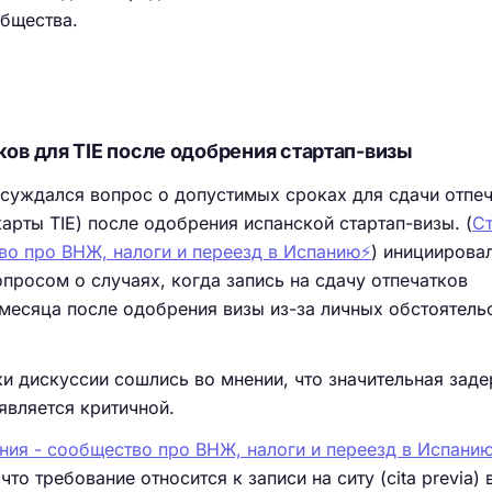
общества.
ков для TIE после одобрения стартап-визы
бсуждался вопрос о допустимых сроках для сдачи отпе
карты TIE) после одобрения испанской стартап-визы. (
Ст
во про ВНЖ, налоги и переезд в Испанию⚡️
) инициирова
просом о случаях, когда запись на сдачу отпечатков
 месяца после одобрения визы из-за личных обстоятель
ки дискуссии сошлись во мнении, что значительная зад
является критичной.
ния - сообщество про ВНЖ, налоги и переезд в Испанию
, что требование относится к записи на ситу (cita previa) 