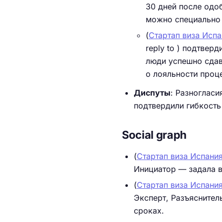
30 дней после одоб
можно специально 
(
Стартап виза Испа
reply to ) подтвер
люди успешно сдава
о лояльности проц
Диспуты
: Разногласи
подтвердили гибкость
Social graph
(
Стартап виза Испания
Инициатор — задала 
(
Стартап виза Испания
Эксперт, Разъясните
сроках.