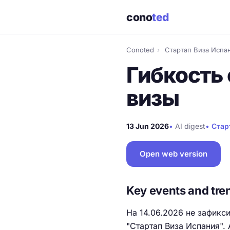
cono
ted
Conoted
›
Стартап Виза Испа
Гибкость 
визы
13 Jun 2026
•
AI digest
•
Стар
Open web version
Key events and tre
На 14.06.2026 не зафикс
"Стартап Виза Испания".