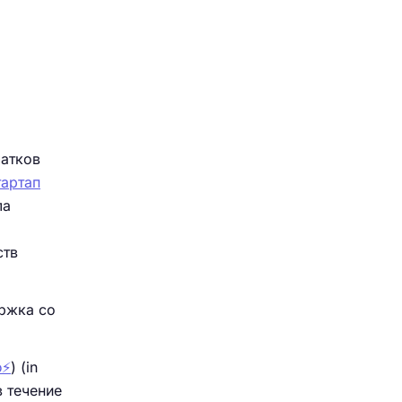
чатков
артап
ла
ств
ержка со
⚡️
) (in
в течение