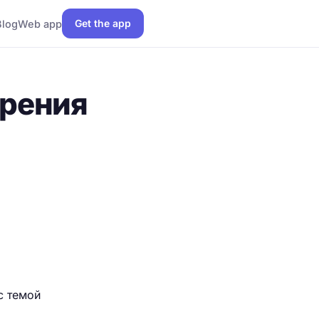
Get the app
Blog
Web app
брения
с темой