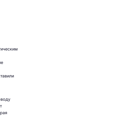
тическим
ле
тавили
оводу
т
орая