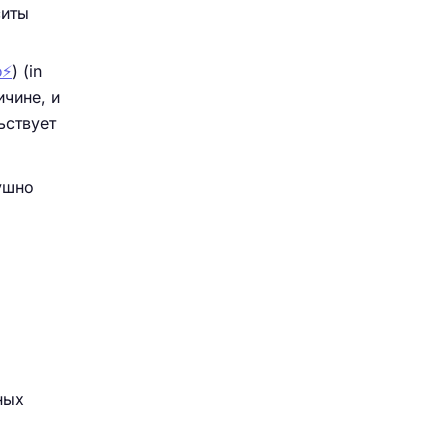
ситы
⚡️
) (in
ичине, и
ьствует
ушно
ных