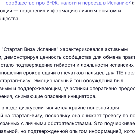
 - сообщество про ВНЖ, налоги и переезд в Испанию⚡️
):
ющий — подкрепил информацию личным опытом и
бщества.
е "Стартап Виза Испания" характеризовался активным
, демонстрируя ценность сообщества для обмена прак
стало подтверждение гибкости и лояльности испанских
ношении сроков сдачи отпечатков пальцев для TIE пос
 стартап-визу. Эмоциональный тон обсуждения был
вным и поддерживающим, участники оперативно предос
нения, снимающие опасения инициатора.
в ходе дискуссии, является крайне полезной для
й на стартап-визу, поскольку она снижает тревогу по п
язанных с личными обстоятельствами. Это подчеркивае
альной, но подтвержденной опытом информацией, кот