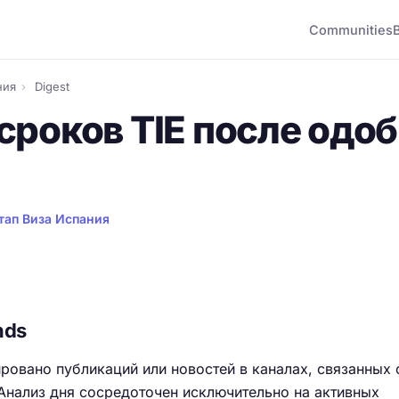
Communities
ния
›
Digest
сроков TIE после одо
тап Виза Испания
nds
ировано публикаций или новостей в каналах, связанных 
 Анализ дня сосредоточен исключительно на активных