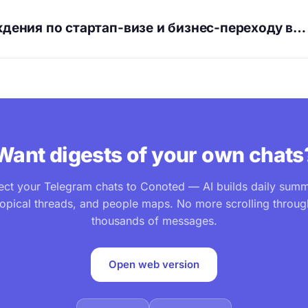
дения по стартап-визе и бизнес-переходу в…
Want digests of your own chats
ct your Telegram chats to Conoted — AI builds daily summ
topical threads, and people maps. No more scrolling throug
thousands of messages.
Open web version