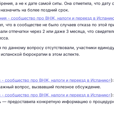
рения, а не к дате самой ситы. Она отметила, что дату 
назначить на более поздний срок.
ния - сообщество про ВНЖ, налоги и переезд в Испанию
дил, что в сообществе не было случаев отказа по этой пр
ли отпечатки через 2 или даже 3 месяца, что свидетел
есса.
я по данному вопросу отсутствовали, участники единод
 испанской бюрократии в этом аспекте.
 - сообщество про ВНЖ, налоги и переезд в Испанию⚡️
):
важный вопрос, вызвавший полезное обсуждение.
 - сообщество про ВНЖ, налоги и переезд в Испанию⚡️
):
ль — предоставила конкретную информацию о процедур