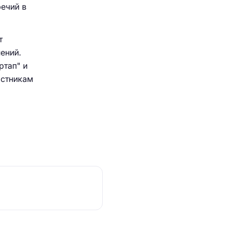
ечий в
т
ений.
ртап" и
астникам