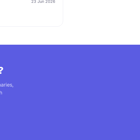
23 Jun 2026
?
aries,
h