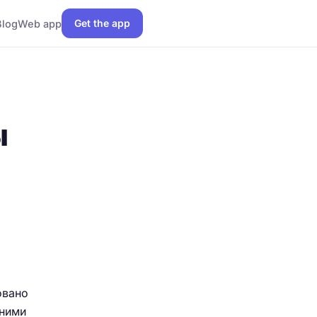
Get the app
Blog
Web app
ы
овано
нними