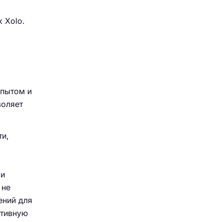
 Xolo.
опытом и
воляет
ти,
 и
 не
ений для
ативную