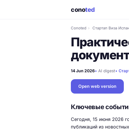
cono
ted
Conoted
›
Стартап Виза Испа
Практиче
документ
14 Jun 2026
•
AI digest
•
Стар
Open web version
Ключевые событи
Сегодня, 15 июня 2026 г
публикаций из новостных