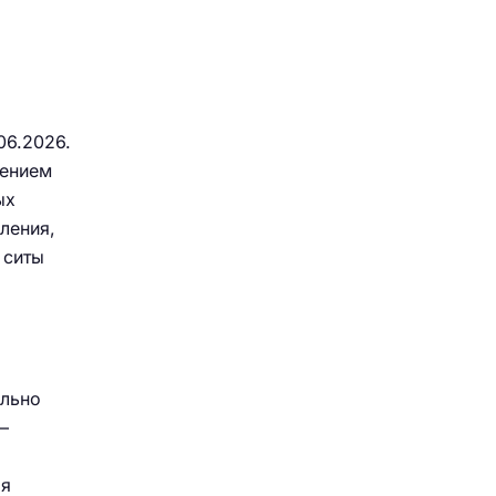
06.2026.
чением
ых
ления,
 ситы
ельно
—
ля