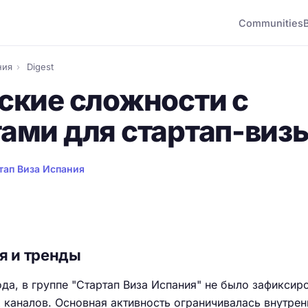
Communities
ния
›
Digest
ские сложности с
ами для стартап-виз
тап Виза Испания
я и тренды
ода, в группе "Стартап Виза Испания" не было зафиксир
 каналов. Основная активность ограничивалась внутре