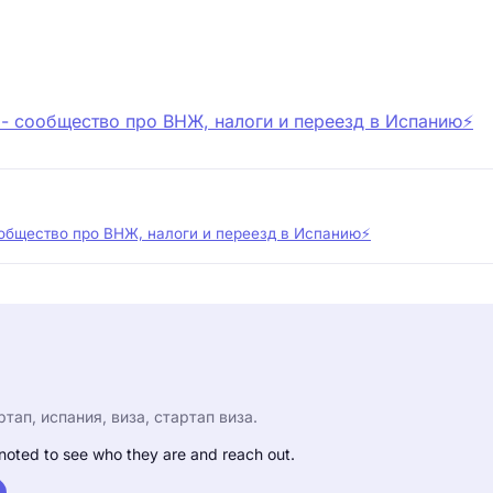
 - сообщество про ВНЖ, налоги и переезд в Испанию⚡️
ообщество про ВНЖ, налоги и переезд в Испанию⚡️
ртап, испания, виза, стартап виза.
noted to see who they are and reach out.