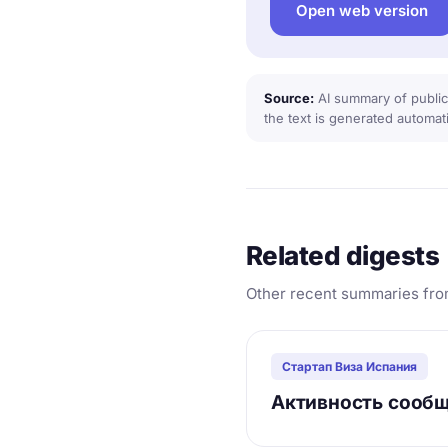
Open web version
Source:
AI summary of public
the text is generated automati
Related digests
Other recent summaries fro
Стартап Виза Испания
Активность сообщ