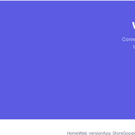
Conne
Home
Web version
App Store
Googl