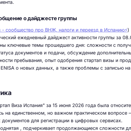
мента.
общение о дайджесте группы
 - сообщество про ВНЖ, налоги и переезд в Испанию⚡️
)
ческий ежедневный дайджест активности группы за 08.
ены ключевые темы прошедшего дня: сложности с полу
статуса документов и подачи, обсуждение дополнительн
ности пребывания, опыт одобрения стартап визы и прод
ENISA о новых данных, а также проблемы с записью на
тика
артап Виза Испания" за 15 июня 2026 года была относит
сь на единственном, но важном практическом вопросе 
 документов для регистрации в цифровых сервисах.
поднятая , подчеркивает продолжающиеся сложности д