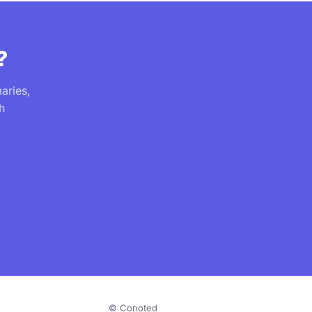
?
aries,
h
© Conoted