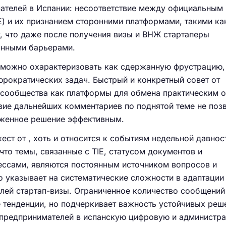
ателей в Испании: несоответствие между официальным
E) и их признанием сторонними платформами, такими как
, что даже после получения визы и ВНЖ стартаперы
онными барьерами.
можно охарактеризовать как сдержанную фрустрацию,
рократических задач. Быстрый и конкретный совет от
 сообщества как платформы для обмена практическим 
вие дальнейших комментариев по поднятой теме не поз
оженное решение эффективным.
ст от , хоть и относится к событиям недельной давнос
что темы, связанные с TIE, статусом документов и
ссами, являются постоянным источником вопросов и
о указывает на систематические сложности в адаптации
лей стартап-визы. Ограниченное количество сообщений
 тенденции, но подчеркивает важность устойчивых реш
 предпринимателей в испанскую цифровую и администр