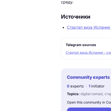
среду.
Источники
Стартап виза Испания
Telegram sources
Стартап виза Испания - с
Community experts
0
experts
·
1
initiator
Topics:
digital nomad, ста
Open this community in Co