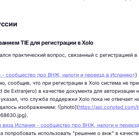
уссии
анием TIE для регистрации в Xolo
ался практический вопрос, связанный с регистрацией в
 - сообщество про ВНЖ, налоги и переезд в Испанию⚡️
)
ю, сообщив, что при регистрации в Xolo система не пр
dad de Extranjero) в качестве документа для авторизации 
указал, что служба поддержки Xolo пока не отвечает н
алось изображением: ![photo](
https://api.conoted.com/
68630.jpg).
п виза Испания - сообщество про ВНЖ, налоги и переезд
а попробовать использовать "решение о внж" в качеств