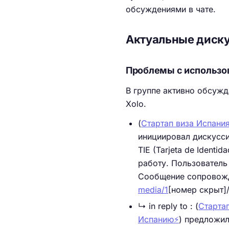
обсуждениями в чате.
Актуальные диск
Проблемы с использов
В группе активно обсужд
Xolo.
(
Стартап виза Испания
инициировал дискусси
TIE (Tarjeta de Identi
работу. Пользователь 
Сообщение сопровожд
media/1
[номер скрыт]/
↳ in reply to : (
Старта
Испанию⚡️
) предложил