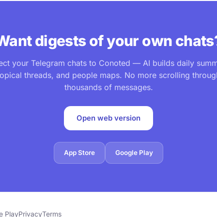
Want digests of your own chats
ct your Telegram chats to Conoted — AI builds daily summ
topical threads, and people maps. No more scrolling throug
thousands of messages.
Open web version
App Store
Google Play
e Play
Privacy
Terms