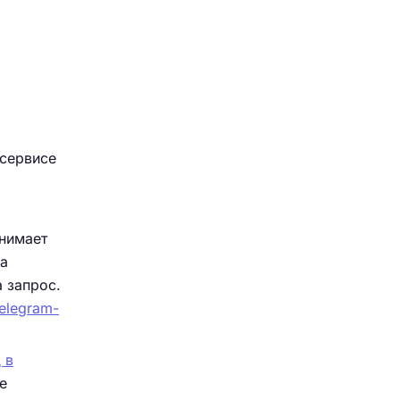
 сервисе
инимает
на
а запрос.
telegram-
 в
е